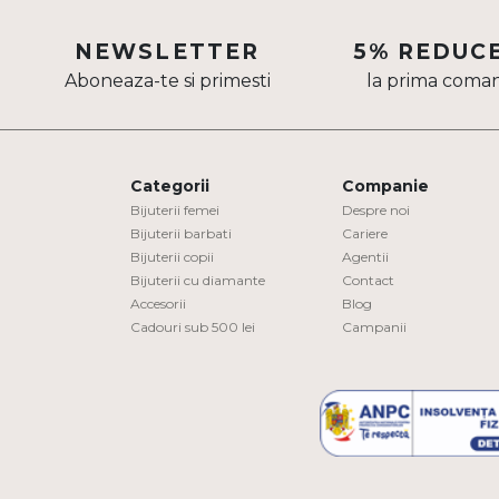
Aur mixt
NEWSLETTER
5% REDUC
CARATAJ
Aboneaza-te si primesti
la prima coma
14K
18K
Categorii
Companie
22K
Bijuterii femei
Despre noi
Bijuterii barbati
Cariere
PIATRA
Bijuterii copii
Agentii
Bijuterii cu diamante
Contact
Fara pietre
Accesorii
Blog
Cadouri sub 500 lei
Campanii
Cu pietre
Diamante