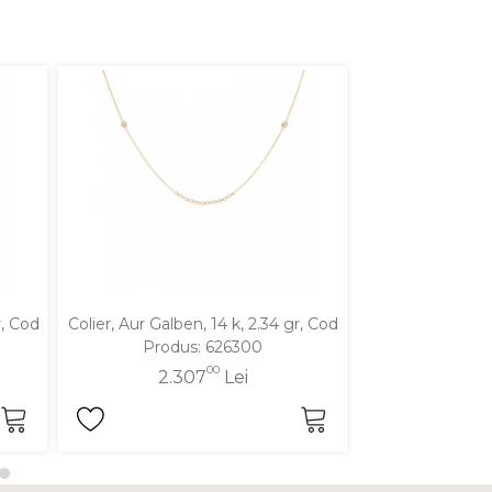
r, Cod
Colier, Aur Galben, 14 k, 2.34 gr, Cod
Colier, Aur Galbe
Produs: 626300
Produ
00
2.307
Lei
2.2