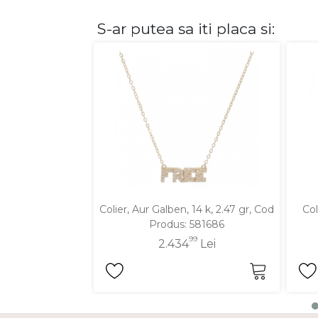
S-ar putea sa iti placa si:
DIAMANTE
Vezi toate
Inele
Cercei
Bratari
Coliere
Lanturi
Pandantive
Accesorii
Colier, Aur Galben, 14 k, 2.47 gr, Cod
Col
Produs: 581686
TIP METAL
99
2.434
Lei
Aur galben
Aur alb
Aur roz