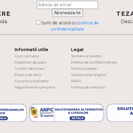
Aboneaza-te
ERE
TEZ
nda
Desca
Sunt de acord cu
politica de
confidentialitate
Informatii utile
Legal
Cum comand
Termeni si conditii
Modalitati de plata
Politica de confidentialitate
Conditii de livrare
Politica cookies
Politica de retur
Solutionarea litigiilor
Garantia produselor
ANPC
Regulamente campanii
Politica de avertizori