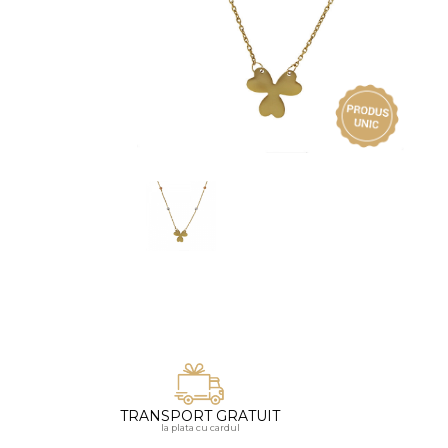
Vezi toate bijuteriile pentru femei
Inele
PIAT
Bratari
Cu 
Coliere
Dia
Lanturi
Pandantive
Accesorii
BIJUTERII COPII
Vezi toate
Inele
Cercei
Bratari
Coliere
Lanturi
TRANSPORT GRATUIT
la plata cu cardul
Pandantive