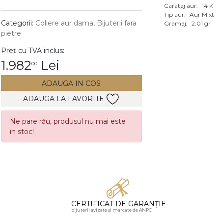
Carataj aur:
14 K
Vezi toate bijuteriile c
Tip aur:
Aur Mixt
RA
Categorii:
Coliere aur dama
,
Bijuterii fara
Gramaj:
2.01 gr
pietre
pietre
Preț cu TVA inclus:
mante
1.982
Lei
00
ADAUGA IN COS
ADAUGA LA FAVORITE
Ne pare rău, produsul nu mai este
in stoc!
CERTIFICAT DE GARANȚIE
bijuterii avizate și marcate de ANPC