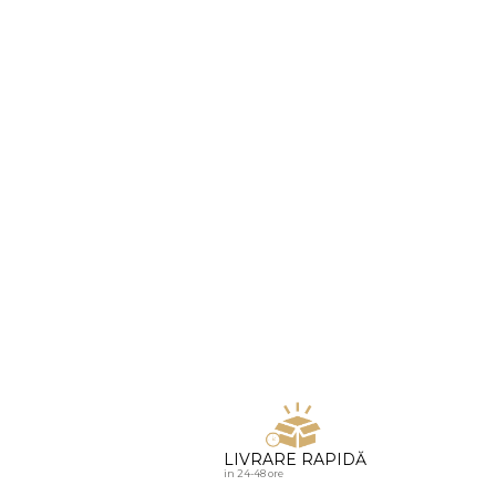
u diamante
LIVRARE RAPIDĂ
in 24-48 ore