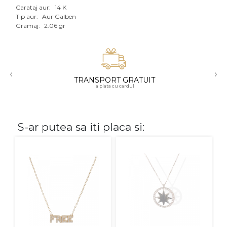
Carataj aur:
14 K
Aur mixt
Tip aur:
Aur Galben
Gramaj:
2.06 gr
CARATAJ
14K
‹
›
18K
TRANSPORT GRATUIT
la plata cu cardul
22K
PIATRA
S-ar putea sa iti placa si:
Fara pietre
Cu pietre
Diamante