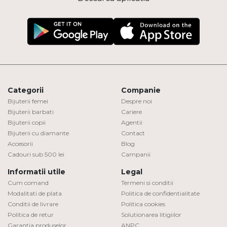
Categorii
Companie
Bijuterii femei
Despre noi
Bijuterii barbati
Cariere
Bijuterii copii
Agentii
Bijuterii cu diamante
Contact
Accesorii
Blog
Cadouri sub 500 lei
Campanii
Informatii utile
Legal
Cum comand
Termeni si conditii
Modalitati de plata
Politica de confidentialitate
Conditii de livrare
Politica cookies
Politica de retur
Solutionarea litigiilor
Garantia produselor
ANPC