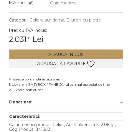
Mărime:
45
Ghid marime
DIAMANTE
Vezi toate
Categorii:
Coliere aur dama
,
Bijuterii cu pietre
Inele
Preț cu TVA inclus:
Cercei
2.031
Lei
00
Bratari
ADAUGA IN COS
Coliere
ADAUGA LA FAVORITE
Lanturi
Pandantive
Plaseaza comanda astazi si ai:
Accesorii
1. Livrare la EASYBOX / FANBOX-ul cel mai apropiat de tine
2. Livrare prin curier
TIP METAL
Descriere:
Aur galben
Caracteristici:
Aur alb
Caracteristici produs: Colier, Aur Galben, 14 k, 2.06 gr,
Aur roz
Cod Produs: 841502