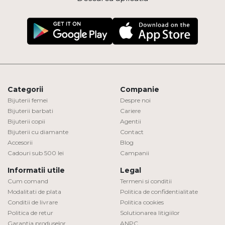
Categorii
Companie
Bijuterii femei
Despre noi
Bijuterii barbati
Cariere
Bijuterii copii
Agentii
Bijuterii cu diamante
Contact
Accesorii
Blog
Cadouri sub 500 lei
Campanii
Informatii utile
Legal
Cum comand
Termeni si conditii
Modalitati de plata
Politica de confidentialitate
Conditii de livrare
Politica cookies
Politica de retur
Solutionarea litigiilor
Garantia produselor
ANPC