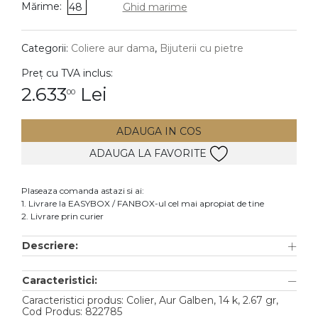
Mărime:
48
Ghid marime
DIAMANTE
Vezi toate
Categorii:
Coliere aur dama
,
Bijuterii cu pietre
Inele
Preț cu TVA inclus:
Cercei
2.633
Lei
00
Bratari
ADAUGA IN COS
Coliere
ADAUGA LA FAVORITE
Lanturi
Pandantive
Plaseaza comanda astazi si ai:
Accesorii
1. Livrare la EASYBOX / FANBOX-ul cel mai apropiat de tine
2. Livrare prin curier
TIP METAL
Descriere:
Aur galben
Caracteristici:
Aur alb
Caracteristici produs: Colier, Aur Galben, 14 k, 2.67 gr,
Aur roz
Cod Produs: 822785