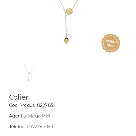
Inele
PIAT
Bratari
Cu 
Coliere
Dia
Lanturi
Pandantive
Accesorii
BIJUTERII COPII
Vezi toate
Inele
Cercei
Colier
Cod Produs:
822785
Bratari
Coliere
Agentia:
Mega Mall
Lanturi
Telefon:
0372287959
Pandantive