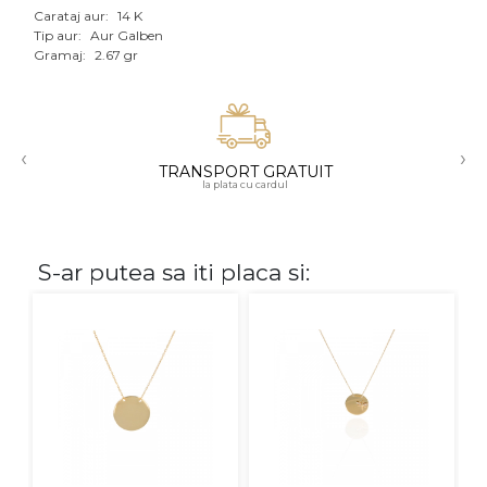
Carataj aur:
14 K
Aur mixt
Tip aur:
Aur Galben
Gramaj:
2.67 gr
CARATAJ
14K
‹
›
18K
TRANSPORT GRATUIT
la plata cu cardul
22K
PIATRA
S-ar putea sa iti placa si:
Fara pietre
Cu pietre
Diamante