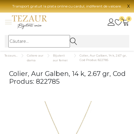
X
Transport gratuit la plata online cu cardul, indiferent de valoare.
BIJUTERII
0
0
Vezi toate bijuteriile
Vezi 
BIJUTERII FEMEI
Vezi toate
TIP 
Tezaurshop.ro
Coliere aur
Bijuterii
Colier, Aur Galben, 14 k, 2.67 gr,
Inele
Aur
Cod Produs: 822785
dama
aur femei
Cercei
Aur
Colier, Aur Galben, 14 k, 2.67 gr, Cod
Bratari
Aur
Produs: 822785
Coliere
Aur
Lanturi
CAR
Pandantive
14K
Accesorii
18K
BIJUTERII BARBATI
Vezi toate
22K