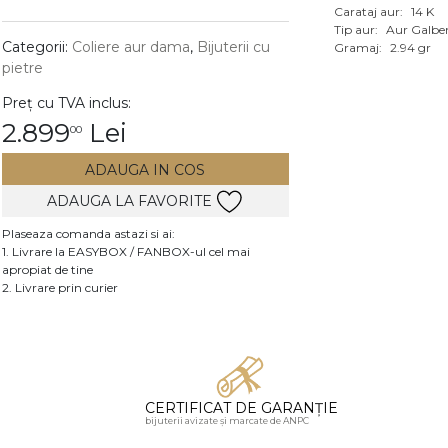
Carataj aur:
14 K
Vezi toate bijuteriile c
Tip aur:
Aur Galbe
RA
Categorii:
Coliere aur dama
,
Bijuterii cu
Gramaj:
2.94 gr
pietre
pietre
Preț cu TVA inclus:
mante
2.899
Lei
00
ADAUGA IN COS
ADAUGA LA FAVORITE
Plaseaza comanda astazi si ai:
1. Livrare la EASYBOX / FANBOX-ul cel mai
apropiat de tine
2. Livrare prin curier
CERTIFICAT DE GARANȚIE
bijuterii avizate și marcate de ANPC