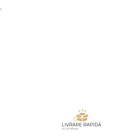
u diamante
n
LIVRARE RAPIDĂ
in 24-48 ore