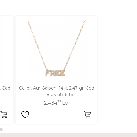
r, Cod
Colier, Aur Galben, 14 k, 2.47 gr, Cod
Colier, Aur Mixt
Produs: 581686
Produ
99
2.434
Lei
3.1