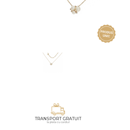
Vezi toate bijuteriile pentru femei
Inele
PIAT
Bratari
Cu 
Coliere
Dia
Lanturi
Pandantive
Accesorii
BIJUTERII COPII
Vezi toate
Inele
Cercei
Bratari
Coliere
TRANSPORT GRATUIT
Lanturi
la plata cu cardul
Pandantive