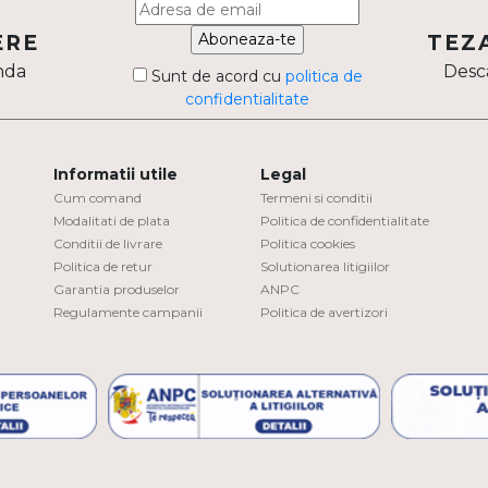
Aboneaza-te
ERE
TEZ
nda
Desca
Sunt de acord cu
politica de
confidentialitate
Informatii utile
Legal
Cum comand
Termeni si conditii
Modalitati de plata
Politica de confidentialitate
Conditii de livrare
Politica cookies
Politica de retur
Solutionarea litigiilor
Garantia produselor
ANPC
Regulamente campanii
Politica de avertizori