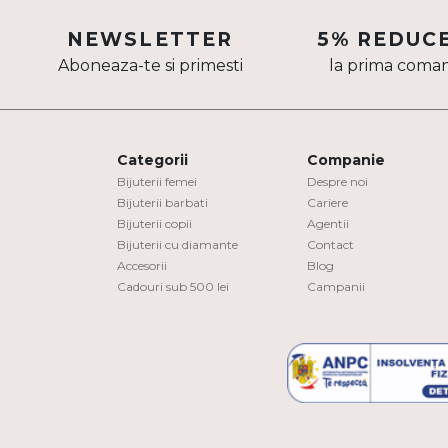
Aur mixt
NEWSLETTER
5% REDUC
Aboneaza-te si primesti
la prima coma
CARATAJ
14K
18K
Categorii
Companie
22K
Bijuterii femei
Despre noi
Bijuterii barbati
Cariere
Bijuterii copii
Agentii
PIATRA
Bijuterii cu diamante
Contact
Accesorii
Blog
Fara pietre
Cadouri sub 500 lei
Campanii
Cu pietre
Diamante