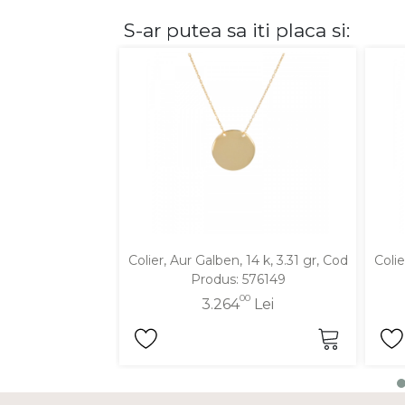
S-ar putea sa iti placa si:
DIAMANTE
Vezi toate
Inele
Cercei
Bratari
Coliere
Lanturi
Pandantive
Accesorii
Colier, Aur Galben, 14 k, 3.31 gr, Cod
Colie
Produs: 576149
TIP METAL
00
3.264
Lei
Aur galben
Aur alb
Aur roz