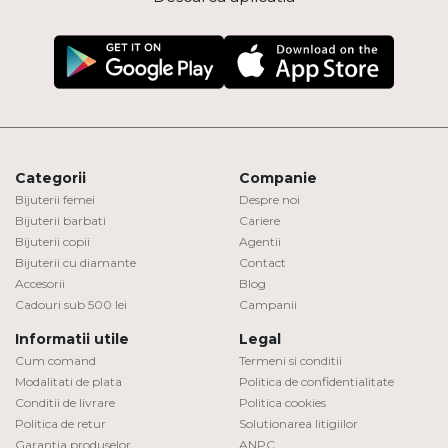
Categorii
Companie
Bijuterii femei
Despre noi
Bijuterii barbati
Cariere
Bijuterii copii
Agentii
Bijuterii cu diamante
Contact
Accesorii
Blog
Cadouri sub 500 lei
Campanii
Informatii utile
Legal
Cum comand
Termeni si conditii
Modalitati de plata
Politica de confidentialitate
Conditii de livrare
Politica cookies
Politica de retur
Solutionarea litigiilor
Garantia produselor
ANPC