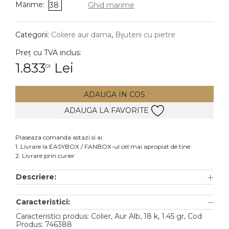
Mărime:
38
Ghid marime
DIAMANTE
Vezi toate
Categorii:
Coliere aur dama
,
Bijuterii cu pietre
Inele
Preț cu TVA inclus:
Cercei
1.833
Lei
01
Bratari
ADAUGA IN COS
Coliere
ADAUGA LA FAVORITE
Lanturi
Pandantive
Plaseaza comanda astazi si ai:
Accesorii
1. Livrare la EASYBOX / FANBOX-ul cel mai apropiat de tine
2. Livrare prin curier
TIP METAL
Descriere:
Aur galben
Caracteristici:
Aur alb
Caracteristici produs: Colier, Aur Alb, 18 k, 1.45 gr, Cod
Aur roz
Produs: 746388