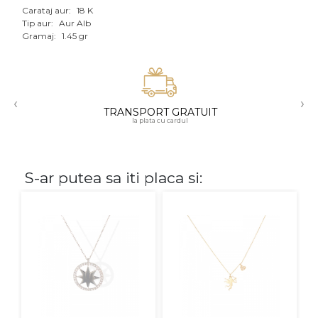
Carataj aur:
18 K
Aur mixt
Tip aur:
Aur Alb
Gramaj:
1.45 gr
CARATAJ
14K
‹
›
18K
TRANSPORT GRATUIT
la plata cu cardul
22K
PIATRA
S-ar putea sa iti placa si:
Fara pietre
Cu pietre
Diamante