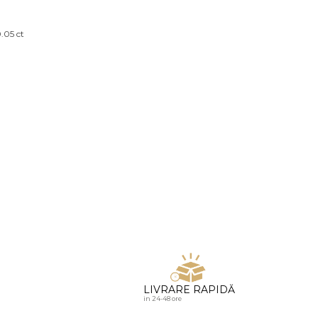
u diamante
.05 ct
LIVRARE RAPIDĂ
in 24-48 ore