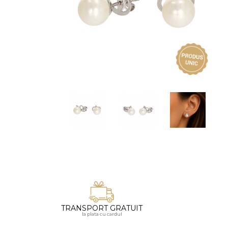
Vezi toate bijuteriile pentru femei
Inele
PIAT
Bratari
Cu 
Coliere
Dia
Lanturi
Pandantive
Accesorii
BIJUTERII COPII
Vezi toate
Inele
Cercei
Bratari
Coliere
TRANSPORT GRATUIT
Lanturi
la plata cu cardul
Pandantive