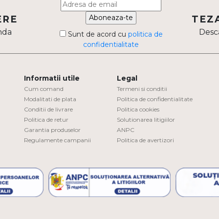
Aboneaza-te
ERE
TEZ
nda
Desca
Sunt de acord cu
politica de
confidentialitate
Informatii utile
Legal
Cum comand
Termeni si conditii
Modalitati de plata
Politica de confidentialitate
Conditii de livrare
Politica cookies
Politica de retur
Solutionarea litigiilor
Garantia produselor
ANPC
Regulamente campanii
Politica de avertizori