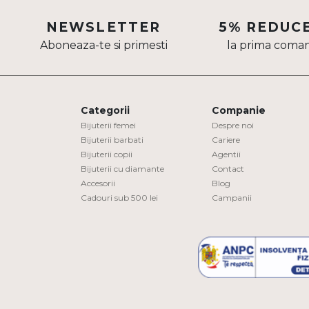
Aur mixt
NEWSLETTER
5% REDUC
Aboneaza-te si primesti
la prima coma
CARATAJ
14K
18K
Categorii
Companie
22K
Bijuterii femei
Despre noi
Bijuterii barbati
Cariere
Bijuterii copii
Agentii
PIATRA
Bijuterii cu diamante
Contact
Accesorii
Blog
Fara pietre
Cadouri sub 500 lei
Campanii
Cu pietre
Diamante