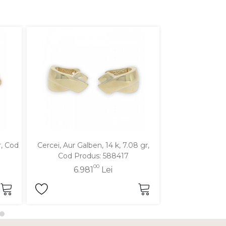
r, Cod
Cercei, Aur Galben, 14 k, 7.08 gr,
Cercei, Aur Galbe
Cod Produs: 588417
Produ
00
6.981
Lei
4.3