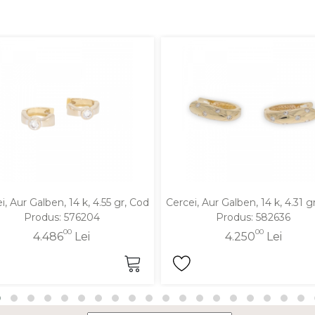
i, Aur Galben, 14 k, 4.55 gr, Cod
Cercei, Aur Galben, 14 k, 4.31 g
Produs: 576204
Produs: 582636
00
00
4.486
Lei
4.250
Lei