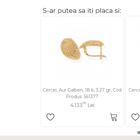
S-ar putea sa iti placa si:
DIAMANTE
Vezi toate
Inele
Cercei
Bratari
Coliere
Lanturi
Pandantive
Accesorii
Cercei, Aur Galben, 18 k, 3.27 gr, Cod
Cerce
Produs: 561377
TIP METAL
00
4.133
Lei
Aur galben
Aur alb
Aur roz