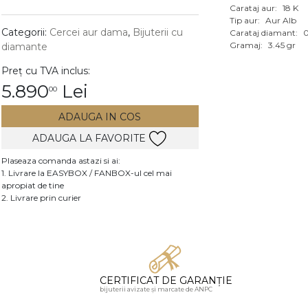
Carataj aur:
18 K
Vezi toate bijuteriile c
Tip aur:
Aur Alb
RA
Categorii:
Cercei aur dama
,
Bijuterii cu
Carataj diamant:
0
Gramaj:
3.45 gr
diamante
pietre
Preț cu TVA inclus:
mante
5.890
Lei
00
ADAUGA IN COS
ADAUGA LA FAVORITE
Plaseaza comanda astazi si ai:
1. Livrare la EASYBOX / FANBOX-ul cel mai
apropiat de tine
2. Livrare prin curier
CERTIFICAT DE GARANȚIE
bijuterii avizate și marcate de ANPC