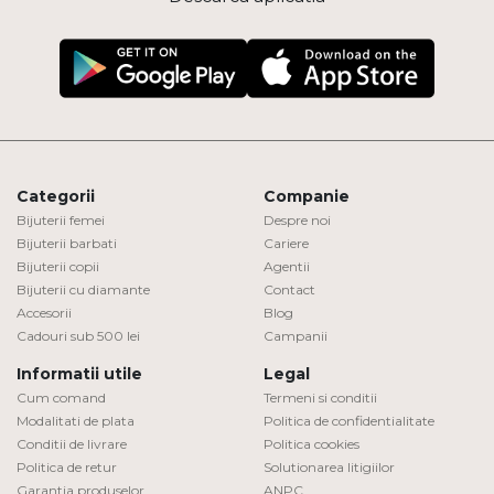
Categorii
Companie
Bijuterii femei
Despre noi
Bijuterii barbati
Cariere
Bijuterii copii
Agentii
Bijuterii cu diamante
Contact
Accesorii
Blog
Cadouri sub 500 lei
Campanii
Informatii utile
Legal
Cum comand
Termeni si conditii
Modalitati de plata
Politica de confidentialitate
Conditii de livrare
Politica cookies
Politica de retur
Solutionarea litigiilor
Garantia produselor
ANPC