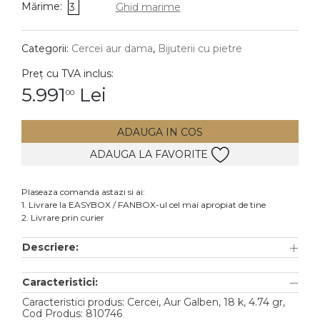
Mărime:
3
Ghid marime
DIAMANTE
Vezi toate
Categorii:
Cercei aur dama
,
Bijuterii cu pietre
Inele
Preț cu TVA inclus:
Cercei
5.991
Lei
00
Bratari
ADAUGA IN COS
Coliere
ADAUGA LA FAVORITE
Lanturi
Pandantive
Plaseaza comanda astazi si ai:
Accesorii
1. Livrare la EASYBOX / FANBOX-ul cel mai apropiat de tine
2. Livrare prin curier
TIP METAL
Descriere:
Aur galben
Caracteristici:
Aur alb
Caracteristici produs: Cercei, Aur Galben, 18 k, 4.74 gr,
Aur roz
Cod Produs: 810746