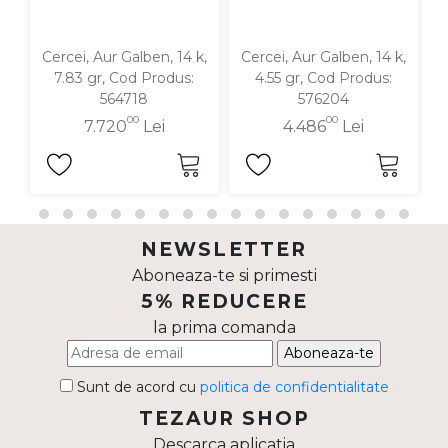
Cercei, Aur Galben, 14 k,
Cercei, Aur Galben, 14 k,
C
7.83 gr, Cod Produs:
4.55 gr, Cod Produs:
564718
576204
00
00
7.720
Lei
4.486
Lei
NEWSLETTER
Aboneaza-te si primesti
5% REDUCERE
la prima comanda
Aboneaza-te
Sunt de acord cu
politica de confidentialitate
TEZAUR SHOP
Descarca aplicatia