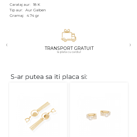
Carataj aur:
18 K
Aur mixt
Tip aur:
Aur Galben
Gramaj:
4.74 gr
CARATAJ
14K
‹
›
18K
TRANSPORT GRATUIT
la plata cu cardul
22K
PIATRA
S-ar putea sa iti placa si:
Fara pietre
Cu pietre
Diamante