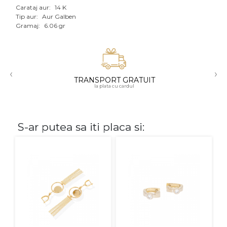
Carataj aur:
14 K
Aur mixt
Tip aur:
Aur Galben
Gramaj:
6.06 gr
CARATAJ
14K
‹
›
18K
TRANSPORT GRATUIT
la plata cu cardul
22K
PIATRA
S-ar putea sa iti placa si:
Fara pietre
Cu pietre
Diamante