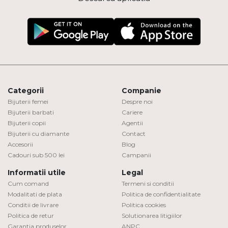
Categorii
Companie
Bijuterii femei
Despre noi
Bijuterii barbati
Cariere
Bijuterii copii
Agentii
Bijuterii cu diamante
Contact
Accesorii
Blog
Cadouri sub 500 lei
Campanii
Informatii utile
Legal
Cum comand
Termeni si conditii
Modalitati de plata
Politica de confidentialitate
Conditii de livrare
Politica cookies
Politica de retur
Solutionarea litigiilor
Garantia produselor
ANPC