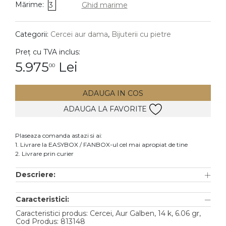
Mărime:
3
Ghid marime
DIAMANTE
Vezi toate
Categorii:
Cercei aur dama
,
Bijuterii cu pietre
Inele
Preț cu TVA inclus:
Cercei
5.975
Lei
00
Bratari
ADAUGA IN COS
Coliere
ADAUGA LA FAVORITE
Lanturi
Pandantive
Plaseaza comanda astazi si ai:
Accesorii
1. Livrare la EASYBOX / FANBOX-ul cel mai apropiat de tine
2. Livrare prin curier
TIP METAL
Descriere:
Aur galben
Caracteristici:
Aur alb
Caracteristici produs: Cercei, Aur Galben, 14 k, 6.06 gr,
Aur roz
Cod Produs: 813148