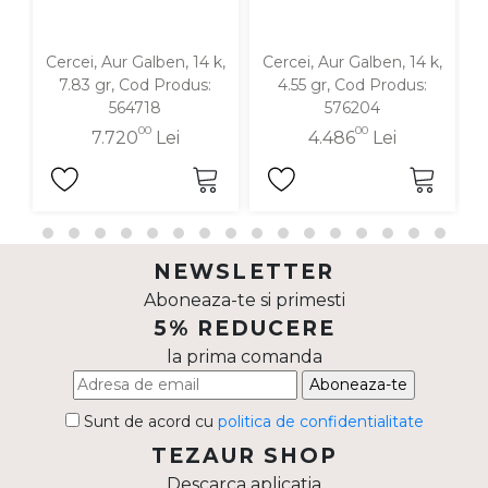
Cercei, Aur Galben, 14 k,
Cercei, Aur Galben, 14 k,
C
7.83 gr, Cod Produs:
4.55 gr, Cod Produs:
564718
576204
00
00
7.720
Lei
4.486
Lei
NEWSLETTER
Aboneaza-te si primesti
5% REDUCERE
la prima comanda
Aboneaza-te
Sunt de acord cu
politica de confidentialitate
TEZAUR SHOP
Descarca aplicatia