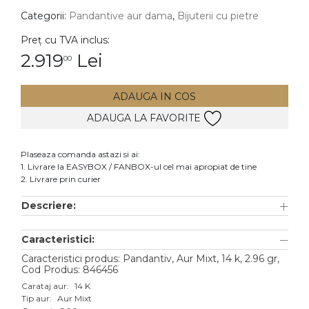
Categorii:
Pandantive aur dama
,
Bijuterii cu pietre
DIAMANTE
Vezi toate
Preț cu TVA inclus:
2.919
Lei
00
Inele
Cercei
ADAUGA IN COS
Bratari
ADAUGA LA FAVORITE
Coliere
Lanturi
Plaseaza comanda astazi si ai:
1. Livrare la EASYBOX / FANBOX-ul cel mai apropiat de tine
Pandantive
2. Livrare prin curier
Accesorii
Descriere:
TIP METAL
Caracteristici:
Aur galben
Caracteristici produs: Pandantiv, Aur Mixt, 14 k, 2.96 gr,
Cod Produs: 846456
Aur alb
Carataj aur:
14 K
Tip aur:
Aur Mixt
Aur roz