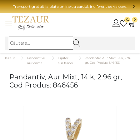
X
Transport gratuit la plata online cu cardul, indiferent de valoare.
BIJUTERII
0
0
Vezi toate bijuteriile
Vezi 
BIJUTERII FEMEI
Vezi toate
TIP 
Tezaurshop.ro
Pandantive
Bijuterii
Pandantiv, Aur Mixt, 14 k, 2.96
Inele
Aur
gr, Cod Produs: 846456
aur dama
aur femei
Cercei
Aur
Pandantiv, Aur Mixt, 14 k, 2.96 gr,
Bratari
Aur
Cod Produs: 846456
Coliere
Aur
Lanturi
CAR
Pandantive
14K
Accesorii
18K
BIJUTERII BARBATI
Vezi toate
22K