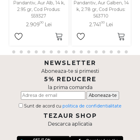
Pandantiv, Aur Alb, 14 k,
Pandantiv, Aur Galben, 14
P
2.95 gr, Cod Produs:
k, 2.78 gr, Cod Produs:
559327
563710
00
00
2.909
Lei
2.741
Lei
NEWSLETTER
Aboneaza-te si primesti
5% REDUCERE
la prima comanda
Aboneaza-te
Sunt de acord cu
politica de confidentialitate
TEZAUR SHOP
Descarca aplicatia