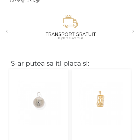
Gramaj:
2.96 gr
Aur mixt
CARATAJ
‹
›
TRANSPORT GRATUIT
14K
la plata cu cardul
18K
22K
S-ar putea sa iti placa si:
PIATRA
Fara pietre
Cu pietre
Diamante