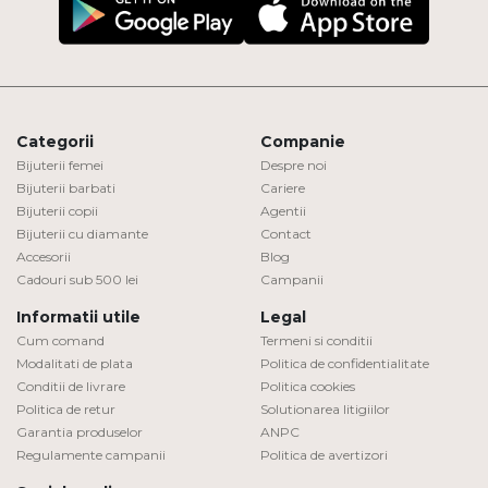
Categorii
Companie
Bijuterii femei
Despre noi
Bijuterii barbati
Cariere
Bijuterii copii
Agentii
Bijuterii cu diamante
Contact
Accesorii
Blog
Cadouri sub 500 lei
Campanii
Informatii utile
Legal
Cum comand
Termeni si conditii
Modalitati de plata
Politica de confidentialitate
Conditii de livrare
Politica cookies
Politica de retur
Solutionarea litigiilor
Garantia produselor
ANPC
Regulamente campanii
Politica de avertizori