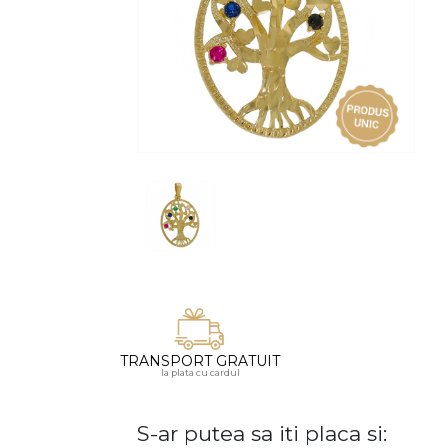
Vezi toate bijuteriile pentru femei
Inele
PIAT
Bratari
Cu 
Coliere
Dia
Lanturi
Pandantive
Accesorii
BIJUTERII COPII
Vezi toate
Inele
Cercei
Bratari
TRANSPORT GRATUIT
la plata cu cardul
Coliere
Lanturi
S-ar putea sa iti placa si:
Pandantive