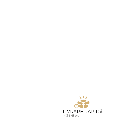
u diamante
n
LIVRARE RAPIDĂ
in 24-48 ore