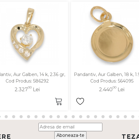
ntiv, Aur Galben, 14 k, 2.36 gr,
Pandantiv, Aur Galben, 18 k, 1.
Cod Produs: 586292
Cod Produs: 564095
00
00
2.327
Lei
2.440
Lei
Aboneaza-te
ERE
TEZ