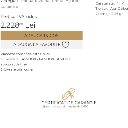
Categorii:
Pandantive aur dama
,
Bijuterii
Carataj aur:
14 K
cu pietre
Vezi toate bijuteriile c
Tip aur:
Aur Galbe
RA
Gramaj:
2.26 gr
Preț cu TVA inclus:
2.228
Lei
00
pietre
mante
ADAUGA IN COS
ADAUGA LA FAVORITE
Plaseaza comanda astazi si ai:
1. Livrare la EASYBOX / FANBOX-ul cel mai
apropiat de tine
2. Livrare prin curier
CERTIFICAT DE GARANȚIE
bijuterii avizate și marcate de ANPC