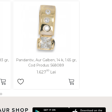
93 gr,
Pandantiv, Aur Galben, 14 k, 1.65 gr,
Pandantiv, Aur Ga
Cod Produs: 568089
Cod Pro
00
1.627
Lei
2.1
AUR SHOP