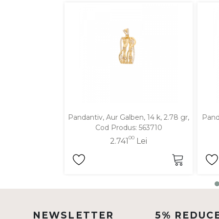
DIAMANTE
Vezi toate
Inele
Cercei
Bratari
Coliere
Lanturi
Pandantiv, Aur Galben, 14 k, 2.78 gr,
Panda
Pandantive
Cod Produs: 563710
Accesorii
00
2.741
Lei
TIP METAL
Aur galben
Aur alb
NEWSLETTER
5% REDUC
Aur roz