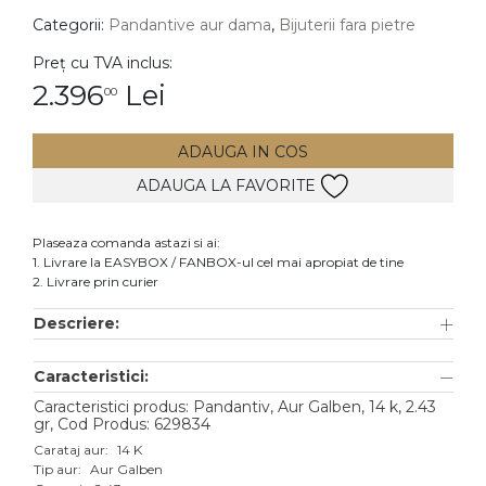
Categorii:
Pandantive aur dama
,
Bijuterii fara pietre
DIAMANTE
Vezi toate
Preț cu TVA inclus:
2.396
Lei
00
Inele
Cercei
ADAUGA IN COS
Bratari
ADAUGA LA FAVORITE
Coliere
Lanturi
Plaseaza comanda astazi si ai:
1. Livrare la EASYBOX / FANBOX-ul cel mai apropiat de tine
Pandantive
2. Livrare prin curier
Accesorii
Descriere:
TIP METAL
Caracteristici:
Aur galben
Caracteristici produs: Pandantiv, Aur Galben, 14 k, 2.43
gr, Cod Produs: 629834
Aur alb
Carataj aur:
14 K
Tip aur:
Aur Galben
Aur roz