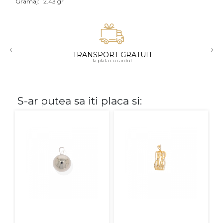
Gramaj:
2.43 gr
Aur mixt
CARATAJ
‹
›
TRANSPORT GRATUIT
14K
la plata cu cardul
18K
22K
S-ar putea sa iti placa si:
PIATRA
Fara pietre
Cu pietre
Diamante