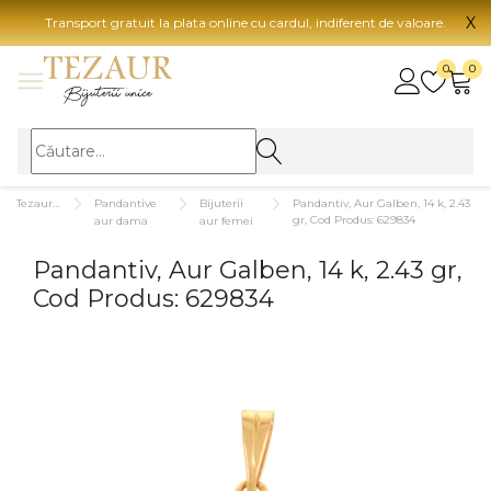
X
Transport gratuit la plata online cu cardul, indiferent de valoare.
BIJUTERII
0
0
Vezi toate bijuteriile
Vezi 
BIJUTERII FEMEI
Vezi toate
TIP 
Tezaurshop.ro
Pandantive
Bijuterii
Pandantiv, Aur Galben, 14 k, 2.43
Inele
Aur
gr, Cod Produs: 629834
aur dama
aur femei
Cercei
Aur
Pandantiv, Aur Galben, 14 k, 2.43 gr,
Bratari
Aur
Cod Produs: 629834
Coliere
Aur
Lanturi
CAR
Pandantive
14K
Accesorii
18K
BIJUTERII BARBATI
Vezi toate
22K