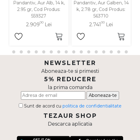
Pandantiv, Aur Alb, 14 k,
Pandantiv, Aur Galben, 14
P
2.95 gr, Cod Produs:
k, 2.78 gr, Cod Produs:
559327
563710
00
00
2.909
Lei
2.741
Lei
NEWSLETTER
Aboneaza-te si primesti
5% REDUCERE
la prima comanda
Aboneaza-te
Sunt de acord cu
politica de confidentialitate
TEZAUR SHOP
Descarca aplicatia