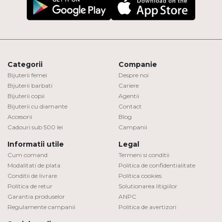
Categorii
Companie
Bijuterii femei
Despre noi
Bijuterii barbati
Cariere
Bijuterii copii
Agentii
Bijuterii cu diamante
Contact
Accesorii
Blog
Cadouri sub 500 lei
Campanii
Informatii utile
Legal
Cum comand
Termeni si conditii
Modalitati de plata
Politica de confidentialitate
Conditii de livrare
Politica cookies
Politica de retur
Solutionarea litigiilor
Garantia produselor
ANPC
Regulamente campanii
Politica de avertizori