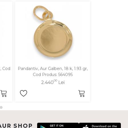
r, Cod
Pandantiv, Aur Galben, 18 k, 1.93 gr,
Pandantiv, Aur Ga
Cod Produs: 564095
Cod Pro
00
2.440
Lei
3.6
AUR SHOP