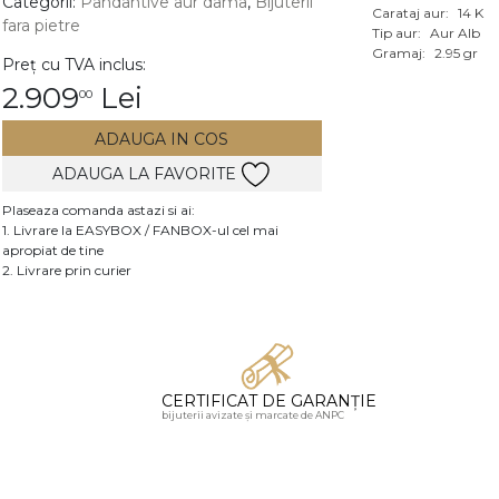
Categorii:
Pandantive aur dama
,
Bijuterii
Carataj aur:
14 K
fara pietre
Vezi toate bijuteriile c
Tip aur:
Aur Alb
RA
Gramaj:
2.95 gr
Preț cu TVA inclus:
2.909
Lei
00
pietre
mante
ADAUGA IN COS
ADAUGA LA FAVORITE
Plaseaza comanda astazi si ai:
1. Livrare la EASYBOX / FANBOX-ul cel mai
apropiat de tine
2. Livrare prin curier
CERTIFICAT DE GARANȚIE
bijuterii avizate și marcate de ANPC