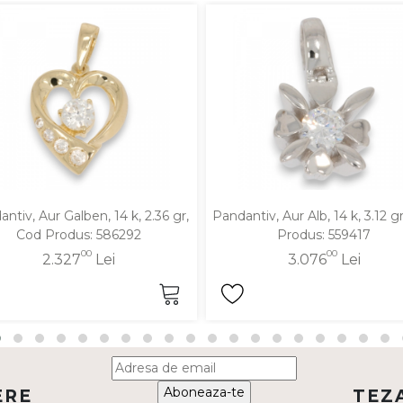
ntiv, Aur Galben, 14 k, 2.36 gr,
Pandantiv, Aur Alb, 14 k, 3.12 g
Cod Produs: 586292
Produs: 559417
00
00
2.327
Lei
3.076
Lei
Aboneaza-te
ERE
TEZ