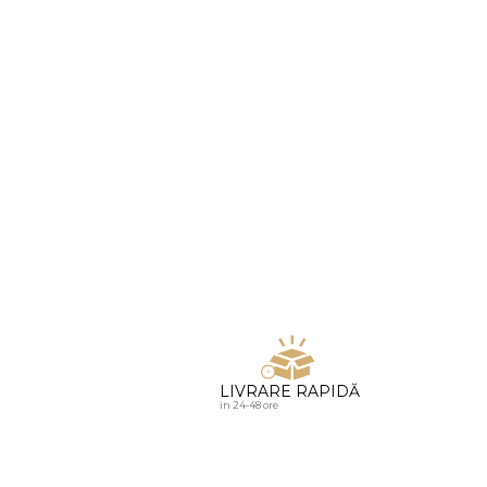
u diamante
LIVRARE RAPIDĂ
in 24-48 ore