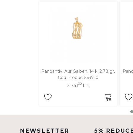
DIAMANTE
Vezi toate
Inele
Cercei
Bratari
Coliere
Lanturi
Pandantiv, Aur Galben, 14 k, 2.78 gr,
Panda
Pandantive
Cod Produs: 563710
Accesorii
00
2.741
Lei
TIP METAL
Aur galben
Aur alb
NEWSLETTER
5% REDUC
Aur roz