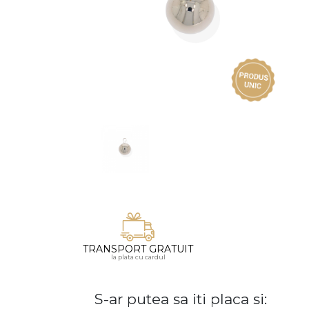
Vezi toate bijuteriile pentru femei
Inele
PIAT
Bratari
Cu 
Coliere
Dia
Lanturi
Pandantive
Accesorii
BIJUTERII COPII
Vezi toate
Inele
Cercei
Bratari
TRANSPORT GRATUIT
la plata cu cardul
Coliere
Lanturi
S-ar putea sa iti placa si:
Pandantive