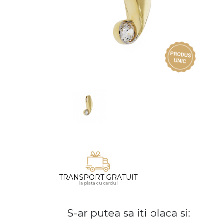
Vezi toate bijuteriile pentru femei
Inele
PIAT
Bratari
Cu 
Coliere
Dia
Lanturi
Pandantive
Accesorii
BIJUTERII COPII
Vezi toate
Inele
Cercei
Bratari
TRANSPORT GRATUIT
la plata cu cardul
Coliere
Lanturi
S-ar putea sa iti placa si:
Pandantive