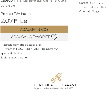
Categorii:
Pandantive aur dama
,
Bijuterii
Carataj aur:
14 K
cu pietre
Vezi toate bijuteriile c
Tip aur:
Aur Galbe
RA
Gramaj:
2.1 gr
Preț cu TVA inclus:
2.071
Lei
00
pietre
mante
ADAUGA IN COS
ADAUGA LA FAVORITE
Plaseaza comanda astazi si ai:
1. Livrare la EASYBOX / FANBOX-ul cel mai
apropiat de tine
2. Livrare prin curier
CERTIFICAT DE GARANȚIE
bijuterii avizate și marcate de ANPC