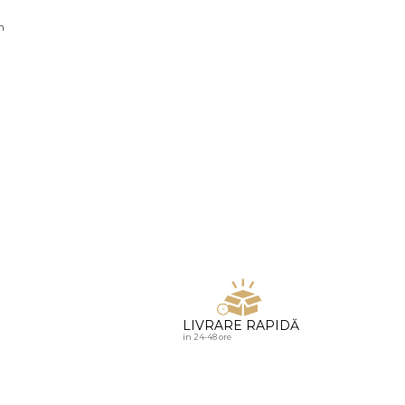
u diamante
n
LIVRARE RAPIDĂ
in 24-48 ore