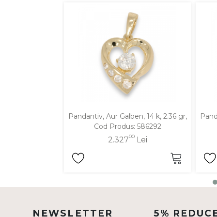
DIAMANTE
Vezi toate
Inele
Cercei
Bratari
Coliere
Lanturi
Pandantiv, Aur Galben, 14 k, 2.36 gr,
Panda
Pandantive
Cod Produs: 586292
Accesorii
00
2.327
Lei
TIP METAL
Aur galben
Aur alb
NEWSLETTER
5% REDUC
Aur roz