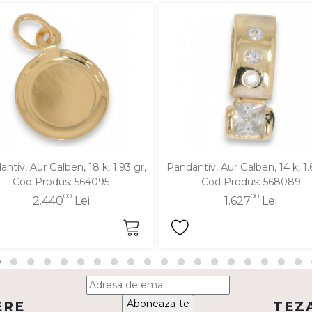
ntiv, Aur Galben, 18 k, 1.93 gr,
Pandantiv, Aur Galben, 14 k, 1.
Cod Produs: 564095
Cod Produs: 568089
00
00
2.440
Lei
1.627
Lei
Aboneaza-te
ERE
TEZ