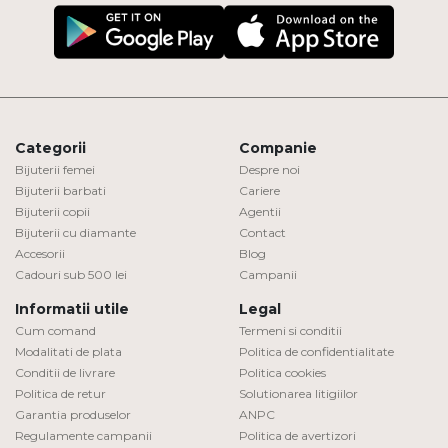
Categorii
Companie
Bijuterii femei
Despre noi
Bijuterii barbati
Cariere
Bijuterii copii
Agentii
Bijuterii cu diamante
Contact
Accesorii
Blog
Cadouri sub 500 lei
Campanii
Informatii utile
Legal
Cum comand
Termeni si conditii
Modalitati de plata
Politica de confidentialitate
Conditii de livrare
Politica cookies
Politica de retur
Solutionarea litigiilor
Garantia produselor
ANPC
Regulamente campanii
Politica de avertizori