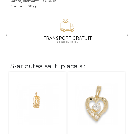
Carataj diamant:
0.005 ct
Aur mixt
Gramaj:
1.28 gr
CARATAJ
‹
›
14K
TRANSPORT GRATUIT
la plata cu cardul
18K
22K
S-ar putea sa iti placa si:
PIATRA
Fara pietre
Cu pietre
Diamante