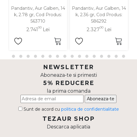
Pandantiv, Aur Galben, 14
Pandantiv, Aur Galben, 14
Pa
k, 2.78 gr, Cod Produs:
k, 2.36 gr, Cod Produs:
563710
586292
00
00
2.741
Lei
2.327
Lei
NEWSLETTER
Aboneaza-te si primesti
5% REDUCERE
la prima comanda
Aboneaza-te
Sunt de acord cu
politica de confidentialitate
TEZAUR SHOP
Descarca aplicatia