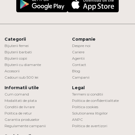
Categorii
Companie
Bijuterii femei
Despre noi
Bijuterii barbati
Cariere
Bijuterii copii
Agentii
Bijuterii cu diamante
Contact
Accesorii
Blog
Cadouri sub 500 lei
Campanii
Informatii utile
Legal
Cum comand
Termeni si conditii
Modalitati de plata
Politica de confidentialitate
Conditii de livrare
Politica cookies
Politica de retur
Solutionarea litigiilor
Garantia produselor
ANPC
Regulamente campanii
Politica de avertizori