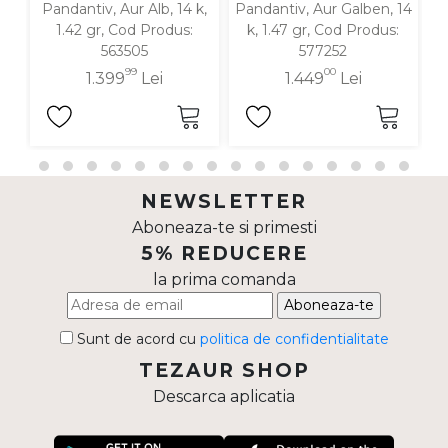
Pandantiv, Aur Alb, 14 k,
Pandantiv, Aur Galben, 14
P
1.42 gr, Cod Produs:
k, 1.47 gr, Cod Produs:
563505
577252
99
00
1.399
Lei
1.449
Lei
NEWSLETTER
Aboneaza-te si primesti
5% REDUCERE
la prima comanda
Aboneaza-te
Sunt de acord cu
politica de confidentialitate
TEZAUR SHOP
Descarca aplicatia