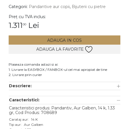
Categorii:
Pandantive aur copii
,
Bijuterii cu pietre
DIAMANTE
Vezi toate
Preț cu TVA inclus:
1.311
Lei
00
Inele
Cercei
ADAUGA IN COS
Bratari
ADAUGA LA FAVORITE
Coliere
Lanturi
Plaseaza comanda astazi si ai:
1. Livrare la EASYBOX / FANBOX-ul cel mai apropiat de tine
Pandantive
2. Livrare prin curier
Accesorii
Descriere:
TIP METAL
Caracteristici:
Aur galben
Caracteristici produs: Pandantiv, Aur Galben, 14 k, 1.33
gr, Cod Produs: 708689
Aur alb
Carataj aur:
14 K
Tip aur:
Aur Galben
Aur roz