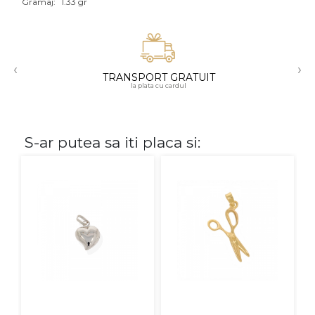
Gramaj:
1.33 gr
Aur mixt
CARATAJ
‹
›
TRANSPORT GRATUIT
14K
la plata cu cardul
18K
22K
S-ar putea sa iti placa si:
PIATRA
Fara pietre
Cu pietre
Diamante