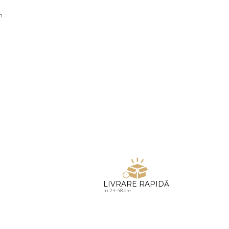
u diamante
n
LIVRARE RAPIDĂ
in 24-48 ore