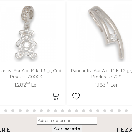
antiv, Aur Alb, 14 k, 1.3 gr, Cod
Pandantiv, Aur Alb, 14 k, 1.2 gr
Produs: 560003
Produs: 575619
00
00
1.282
Lei
1.183
Lei
Aboneaza-te
ERE
TEZ