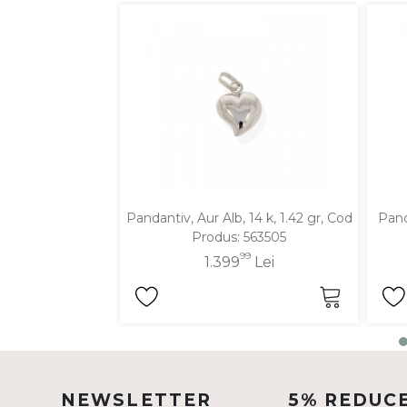
DIAMANTE
Vezi toate
Inele
Cercei
Bratari
Coliere
Lanturi
Pandantiv, Aur Alb, 14 k, 1.42 gr, Cod
Pand
Pandantive
Produs: 563505
Accesorii
99
1.399
Lei
TIP METAL
Aur galben
Aur alb
NEWSLETTER
5% REDUC
Aur roz