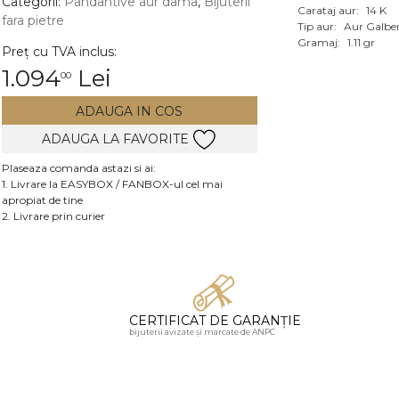
Categorii:
Pandantive aur dama
,
Bijuterii
Carataj aur:
14 K
fara pietre
Vezi toate bijuteriile c
Tip aur:
Aur Galbe
RA
Gramaj:
1.11 gr
Preț cu TVA inclus:
1.094
Lei
00
pietre
mante
ADAUGA IN COS
ADAUGA LA FAVORITE
Plaseaza comanda astazi si ai:
1. Livrare la EASYBOX / FANBOX-ul cel mai
apropiat de tine
2. Livrare prin curier
CERTIFICAT DE GARANȚIE
bijuterii avizate și marcate de ANPC