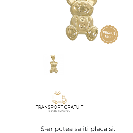
Vezi toate bijuteriile pentru femei
Inele
PIAT
Bratari
Cu 
Coliere
Dia
Lanturi
Pandantive
Accesorii
BIJUTERII COPII
Vezi toate
Inele
Cercei
Bratari
TRANSPORT GRATUIT
la plata cu cardul
Coliere
Lanturi
S-ar putea sa iti placa si:
Pandantive