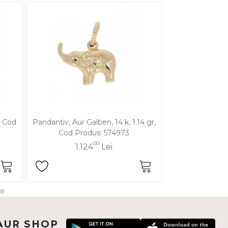
, Cod
Pandantiv, Aur Galben, 14 k, 1.14 gr,
Pandantiv, Aur Ga
Cod Produs: 574973
Cod Pro
00
1.124
Lei
1.2
AUR SHOP