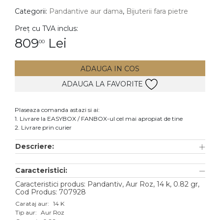
Categorii:
Pandantive aur dama
,
Bijuterii fara pietre
DIAMANTE
Vezi toate
Preț cu TVA inclus:
809
Lei
00
Inele
Cercei
ADAUGA IN COS
Bratari
ADAUGA LA FAVORITE
Coliere
Lanturi
Plaseaza comanda astazi si ai:
1. Livrare la EASYBOX / FANBOX-ul cel mai apropiat de tine
Pandantive
2. Livrare prin curier
Accesorii
Descriere:
TIP METAL
Caracteristici:
Aur galben
Caracteristici produs: Pandantiv, Aur Roz, 14 k, 0.82 gr,
Cod Produs: 707928
Aur alb
Carataj aur:
14 K
Tip aur:
Aur Roz
Aur roz