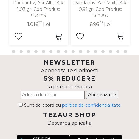
Pandantiv, Aur Alb, 14 k,
Pandantiv, Aur Mixt, 14 k,
P
1.03 gr, Cod Produs:
0.91 gr, Cod Produs:
563394
560256
00
99
1.016
Lei
896
Lei
NEWSLETTER
Aboneaza-te si primesti
5% REDUCERE
la prima comanda
Aboneaza-te
Sunt de acord cu
politica de confidentialitate
TEZAUR SHOP
Descarca aplicatia