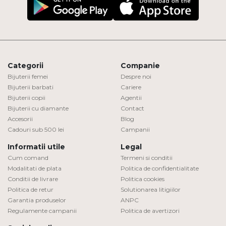
Categorii
Companie
Bijuterii femei
Despre noi
Bijuterii barbati
Cariere
Bijuterii copii
Agentii
Bijuterii cu diamante
Contact
Accesorii
Blog
Cadouri sub 500 lei
Campanii
Informatii utile
Legal
Cum comand
Termeni si conditii
Modalitati de plata
Politica de confidentialitate
Conditii de livrare
Politica cookies
Politica de retur
Solutionarea litigiilor
Garantia produselor
ANPC
Regulamente campanii
Politica de avertizori