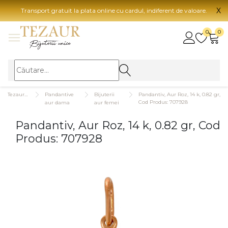
X
Transport gratuit la plata online cu cardul, indiferent de valoare.
BIJUTERII
0
0
Vezi toate bijuteriile
Vezi 
BIJUTERII FEMEI
Vezi toate
TIP 
Tezaurshop.ro
Pandantive
Bijuterii
Pandantiv, Aur Roz, 14 k, 0.82 gr,
Inele
Aur
Cod Produs: 707928
aur dama
aur femei
Cercei
Aur
Pandantiv, Aur Roz, 14 k, 0.82 gr, Cod
Bratari
Aur
Produs: 707928
Coliere
Aur
Lanturi
CAR
Pandantive
14K
Accesorii
18K
BIJUTERII BARBATI
Vezi toate
22K