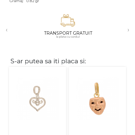
Gramaj:
0.82 gr
Aur mixt
CARATAJ
‹
›
TRANSPORT GRATUIT
14K
la plata cu cardul
18K
22K
S-ar putea sa iti placa si:
PIATRA
Fara pietre
Cu pietre
Diamante