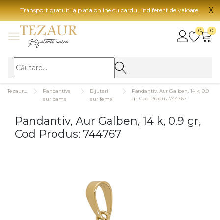
X
Transport gratuit la plata online cu cardul, indiferent de valoare.
BIJUTERII
0
0
Vezi toate bijuteriile
Vezi 
BIJUTERII FEMEI
Vezi toate
TIP 
Tezaurshop.ro
Pandantive
Bijuterii
Pandantiv, Aur Galben, 14 k, 0.9
Inele
Aur
gr, Cod Produs: 744767
aur dama
aur femei
Cercei
Aur
Pandantiv, Aur Galben, 14 k, 0.9 gr,
Bratari
Aur
Cod Produs: 744767
Coliere
Aur
Lanturi
CAR
Pandantive
14K
Accesorii
18K
BIJUTERII BARBATI
Vezi toate
22K