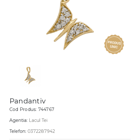
Inele
PIAT
Bratari
Cu 
Coliere
Dia
Lanturi
Pandantive
Accesorii
BIJUTERII COPII
Vezi toate
Inele
Cercei
Pandantiv
Bratari
Cod Produs:
744767
Coliere
Agentia:
Lacul Tei
Lanturi
Telefon:
0372287942
Pandantive