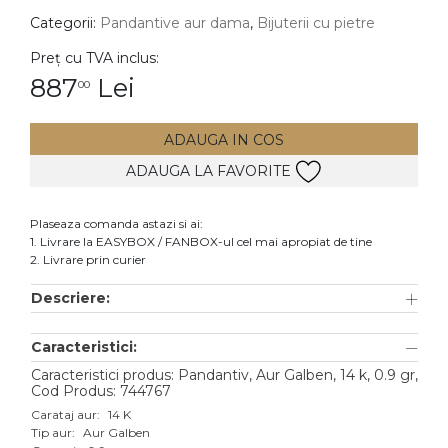
Categorii:
Pandantive aur dama
,
Bijuterii cu pietre
DIAMANTE
Vezi toate
Preț cu TVA inclus:
887
Lei
00
Inele
Cercei
ADAUGA IN COS
Bratari
ADAUGA LA FAVORITE
Coliere
Lanturi
Plaseaza comanda astazi si ai:
1. Livrare la EASYBOX / FANBOX-ul cel mai apropiat de tine
Pandantive
2. Livrare prin curier
Accesorii
Descriere:
TIP METAL
Caracteristici:
Aur galben
Caracteristici produs: Pandantiv, Aur Galben, 14 k, 0.9 gr,
Cod Produs: 744767
Aur alb
Carataj aur:
14 K
Tip aur:
Aur Galben
Aur roz