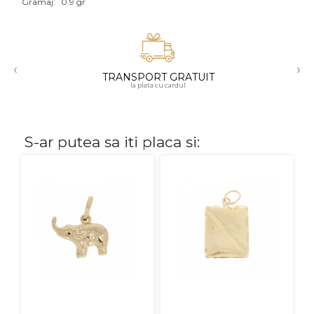
Gramaj:
0.9 gr
Aur mixt
CARATAJ
‹
›
TRANSPORT GRATUIT
14K
la plata cu cardul
18K
22K
S-ar putea sa iti placa si:
PIATRA
Fara pietre
Cu pietre
Diamante