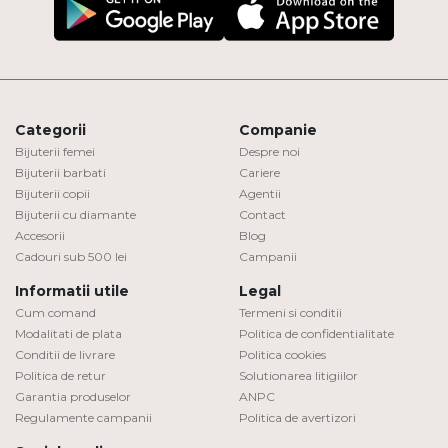
Categorii
Companie
Bijuterii femei
Despre noi
Bijuterii barbati
Cariere
Bijuterii copii
Agentii
Bijuterii cu diamante
Contact
Accesorii
Blog
Cadouri sub 500 lei
Campanii
Informatii utile
Legal
Cum comand
Termeni si conditii
Modalitati de plata
Politica de confidentialitate
Conditii de livrare
Politica cookies
Politica de retur
Solutionarea litigiilor
Garantia produselor
ANPC
Regulamente campanii
Politica de avertizori