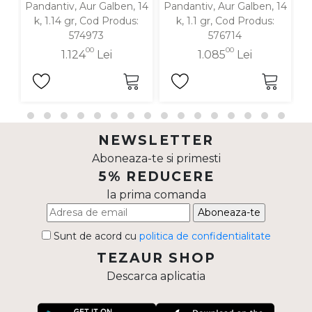
Pandantiv, Aur Galben, 14
Pandantiv, Aur Galben, 14
P
k, 1.14 gr, Cod Produs:
k, 1.1 gr, Cod Produs:
574973
576714
00
00
1.124
Lei
1.085
Lei
NEWSLETTER
Aboneaza-te si primesti
5% REDUCERE
la prima comanda
Aboneaza-te
Sunt de acord cu
politica de confidentialitate
TEZAUR SHOP
Descarca aplicatia