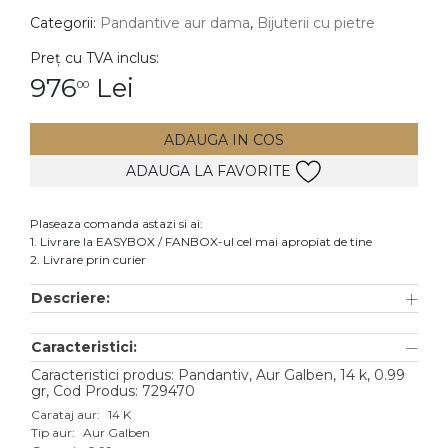
Categorii:
Pandantive aur dama
,
Bijuterii cu pietre
DIAMANTE
Vezi toate
Preț cu TVA inclus:
976
Lei
00
Inele
Cercei
ADAUGA IN COS
Bratari
ADAUGA LA FAVORITE
Coliere
Lanturi
Plaseaza comanda astazi si ai:
1. Livrare la EASYBOX / FANBOX-ul cel mai apropiat de tine
Pandantive
2. Livrare prin curier
Accesorii
Descriere:
TIP METAL
Caracteristici:
Aur galben
Caracteristici produs: Pandantiv, Aur Galben, 14 k, 0.99
gr, Cod Produs: 729470
Aur alb
Carataj aur:
14 K
Tip aur:
Aur Galben
Aur roz