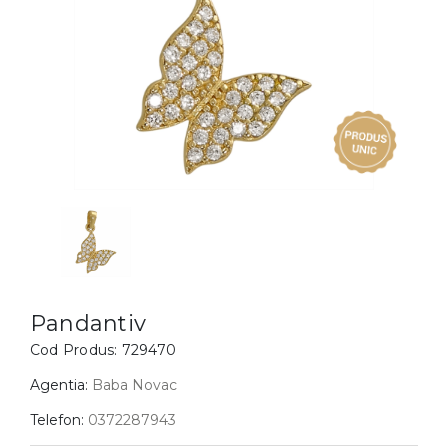
Inele
PIAT
Bratari
Cu 
Coliere
Dia
Lanturi
Pandantive
Accesorii
BIJUTERII COPII
Vezi toate
Inele
Cercei
Pandantiv
Bratari
Cod Produs:
729470
Coliere
Agentia:
Baba Novac
Lanturi
Telefon:
0372287943
Pandantive