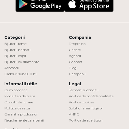
Categorii
Companie
Bijuterii femei
Despre noi
Bijuterii barbati
Cariere
Bijuterii copii
Agentii
Bijuterii cu diamante
Contact
Accesorii
Blog
Cadouri sub 500 lei
Campanii
Informatii utile
Legal
Cum comand
Termeni si conditii
Modalitati de plata
Politica de confidentialitate
Conditii de livrare
Politica cookies
Politica de retur
Solutionarea litigiilor
Garantia produselor
ANPC
Regulamente campanii
Politica de avertizori