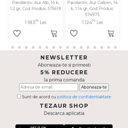
Pandantiv, Aur Alb, 14 k,
Pandantiv, Aur Galben, 14
P
1.2 gr, Cod Produs: 575619
k, 1.14 gr, Cod Produs:
574973
00
00
1.183
Lei
1.124
Lei
NEWSLETTER
Aboneaza-te si primesti
5% REDUCERE
la prima comanda
Aboneaza-te
Sunt de acord cu
politica de confidentialitate
TEZAUR SHOP
Descarca aplicatia