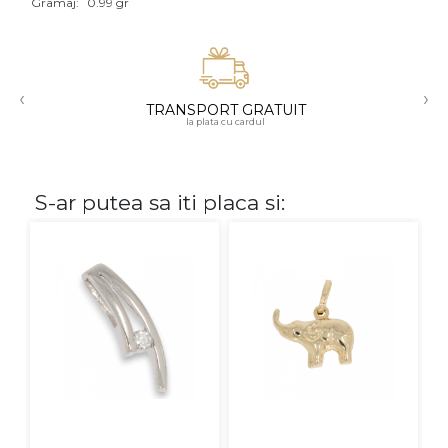
Gramaj:
0.99 gr
Aur mixt
CARATAJ
‹
›
TRANSPORT GRATUIT
14K
la plata cu cardul
18K
22K
S-ar putea sa iti placa si:
PIATRA
Fara pietre
Cu pietre
Diamante