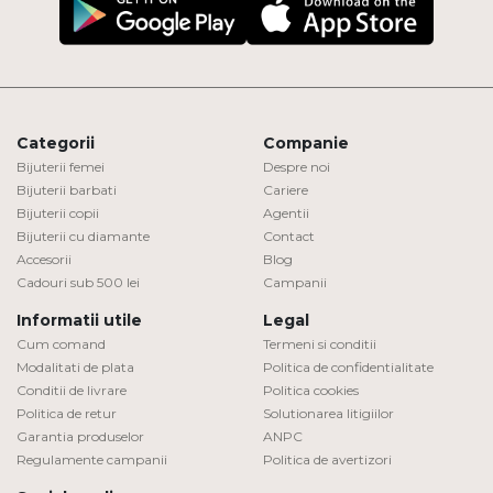
Categorii
Companie
Bijuterii femei
Despre noi
Bijuterii barbati
Cariere
Bijuterii copii
Agentii
Bijuterii cu diamante
Contact
Accesorii
Blog
Cadouri sub 500 lei
Campanii
Informatii utile
Legal
Cum comand
Termeni si conditii
Modalitati de plata
Politica de confidentialitate
Conditii de livrare
Politica cookies
Politica de retur
Solutionarea litigiilor
Garantia produselor
ANPC
Regulamente campanii
Politica de avertizori