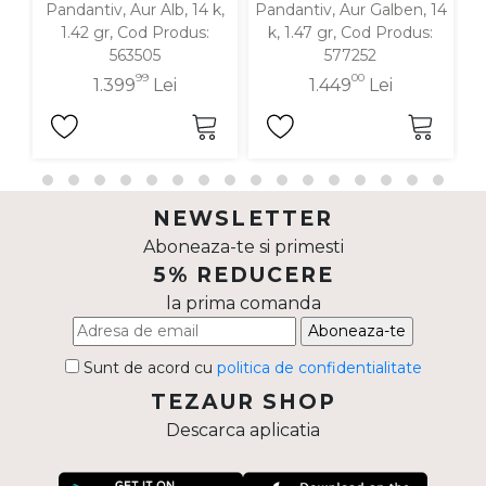
Pandantiv, Aur Alb, 14 k,
Pandantiv, Aur Galben, 14
P
1.42 gr, Cod Produs:
k, 1.47 gr, Cod Produs:
563505
577252
99
00
1.399
Lei
1.449
Lei
NEWSLETTER
Aboneaza-te si primesti
5% REDUCERE
la prima comanda
Aboneaza-te
Sunt de acord cu
politica de confidentialitate
TEZAUR SHOP
Descarca aplicatia