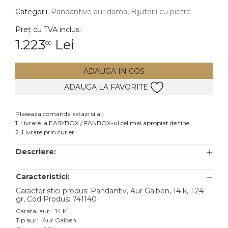
Categorii:
Pandantive aur dama
,
Bijuterii cu pietre
DIAMANTE
Vezi toate
Preț cu TVA inclus:
1.223
Lei
00
Inele
Cercei
ADAUGA IN COS
Bratari
ADAUGA LA FAVORITE
Coliere
Lanturi
Plaseaza comanda astazi si ai:
1. Livrare la EASYBOX / FANBOX-ul cel mai apropiat de tine
Pandantive
2. Livrare prin curier
Accesorii
Descriere:
TIP METAL
Caracteristici:
Aur galben
Caracteristici produs: Pandantiv, Aur Galben, 14 k, 1.24
gr, Cod Produs: 741140
Aur alb
Carataj aur:
14 K
Tip aur:
Aur Galben
Aur roz