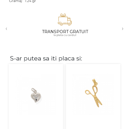
Gramaj:
1.24 gr
Aur mixt
CARATAJ
‹
›
TRANSPORT GRATUIT
14K
la plata cu cardul
18K
22K
S-ar putea sa iti placa si:
PIATRA
Fara pietre
Cu pietre
Diamante