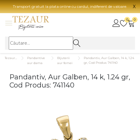
X
Transport gratuit la plata online cu cardul, indiferent de valoare.
BIJUTERII
0
0
Vezi toate bijuteriile
Vezi 
BIJUTERII FEMEI
Vezi toate
TIP 
Tezaurshop.ro
Pandantive
Bijuterii
Pandantiv, Aur Galben, 14 k, 1.24
Inele
Aur
gr, Cod Produs: 741140
aur dama
aur femei
Cercei
Aur
Pandantiv, Aur Galben, 14 k, 1.24 gr,
Bratari
Aur
Cod Produs: 741140
Coliere
Aur
Lanturi
CAR
Pandantive
14K
Accesorii
18K
BIJUTERII BARBATI
Vezi toate
22K