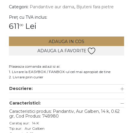
Categorii:
Pandantive aur dama
,
Bijuterii fara pietre
DIAMANTE
Vezi toate
Preț cu TVA inclus:
611
Lei
00
Inele
Cercei
ADAUGA IN COS
Bratari
ADAUGA LA FAVORITE
Coliere
Lanturi
Plaseaza comanda astazi si ai:
1. Livrare la EASYBOX / FANBOX-ul cel mai apropiat de tine
Pandantive
2. Livrare prin curier
Accesorii
Descriere:
TIP METAL
Caracteristici:
Aur galben
Caracteristici produs: Pandantiv, Aur Galben, 14 k, 0.62
gr, Cod Produs: 748980
Aur alb
Carataj aur:
14 K
Tip aur:
Aur Galben
Aur roz