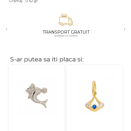
Gramaj:
0.62 gr
Aur mixt
CARATAJ
‹
›
TRANSPORT GRATUIT
14K
la plata cu cardul
18K
22K
S-ar putea sa iti placa si:
PIATRA
Fara pietre
Cu pietre
Diamante