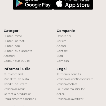
Categorii
Companie
Bijuterii femei
Despre noi
Bijuterii barbati
Cariere
Bijuterii copii
Agentii
Bijuterii cu diamante
Contact
Accesorii
Blog
Cadouri sub 500 lei
Campanii
Informatii utile
Legal
Cum comand
Termeni si conditii
Modalitati de plata
Politica de confidentialitate
Conditii de livrare
Politica cookies
Politica de retur
Solutionarea litigiilor
Garantia produselor
ANPC
Regulamente campanii
Politica de avertizori