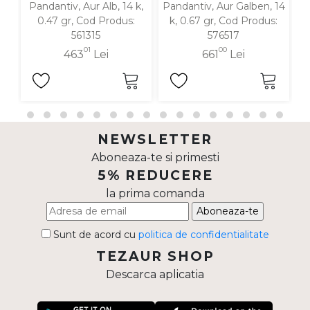
Pandantiv, Aur Alb, 14 k,
Pandantiv, Aur Galben, 14
P
0.47 gr, Cod Produs:
k, 0.67 gr, Cod Produs:
561315
576517
01
00
463
Lei
661
Lei
NEWSLETTER
Aboneaza-te si primesti
5% REDUCERE
la prima comanda
Aboneaza-te
Sunt de acord cu
politica de confidentialitate
TEZAUR SHOP
Descarca aplicatia