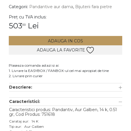
Categorii:
Pandantive aur dama
,
Bijuterii fara pietre
DIAMANTE
Vezi toate
Preț cu TVA inclus:
503
Lei
00
Inele
Cercei
ADAUGA IN COS
Bratari
ADAUGA LA FAVORITE
Coliere
Lanturi
Plaseaza comanda astazi si ai:
1. Livrare la EASYBOX / FANBOX-ul cel mai apropiat de tine
Pandantive
2. Livrare prin curier
Accesorii
Descriere:
TIP METAL
Caracteristici:
Aur galben
Caracteristici produs: Pandantiv, Aur Galben, 14 k, 0.51
gr, Cod Produs: 751618
Aur alb
Carataj aur:
14 K
Tip aur:
Aur Galben
Aur roz