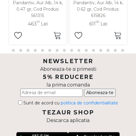
Pandantiv, Aur Alb, 14 k,
Pandantiv, Aur Alb, 14 k,
P
0.47 gr, Cod Produs:
0.62 gr, Cod Produs:
561315
615826
01
00
463
Lei
611
Lei
NEWSLETTER
Aboneaza-te si primesti
5% REDUCERE
la prima comanda
Aboneaza-te
Sunt de acord cu
politica de confidentialitate
TEZAUR SHOP
Descarca aplicatia