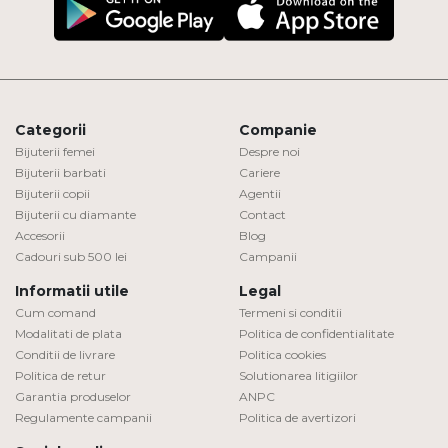
Categorii
Companie
Bijuterii femei
Despre noi
Bijuterii barbati
Cariere
Bijuterii copii
Agentii
Bijuterii cu diamante
Contact
Accesorii
Blog
Cadouri sub 500 lei
Campanii
Informatii utile
Legal
Cum comand
Termeni si conditii
Modalitati de plata
Politica de confidentialitate
Conditii de livrare
Politica cookies
Politica de retur
Solutionarea litigiilor
Garantia produselor
ANPC
Regulamente campanii
Politica de avertizori