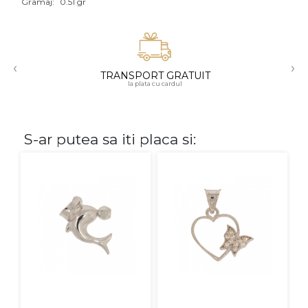
Gramaj:
0.51 gr
Aur mixt
CARATAJ
‹
›
TRANSPORT GRATUIT
14K
la plata cu cardul
18K
22K
S-ar putea sa iti placa si:
PIATRA
Fara pietre
Cu pietre
Diamante