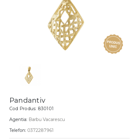
Inele
PIAT
Bratari
Cu 
Coliere
Dia
Lanturi
Pandantive
Accesorii
BIJUTERII COPII
Vezi toate
Inele
Cercei
Pandantiv
Bratari
Cod Produs:
830101
Coliere
Agentia:
Barbu Vacarescu
Lanturi
Telefon:
0372287961
Pandantive