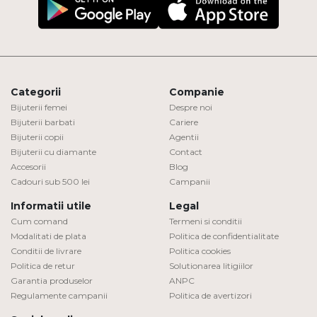
Categorii
Companie
Bijuterii femei
Despre noi
Bijuterii barbati
Cariere
Bijuterii copii
Agentii
Bijuterii cu diamante
Contact
Accesorii
Blog
Cadouri sub 500 lei
Campanii
Informatii utile
Legal
Cum comand
Termeni si conditii
Modalitati de plata
Politica de confidentialitate
Conditii de livrare
Politica cookies
Politica de retur
Solutionarea litigiilor
Garantia produselor
ANPC
Regulamente campanii
Politica de avertizori