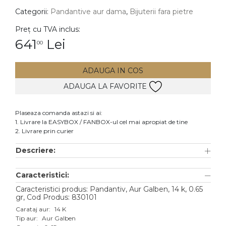
Categorii:
Pandantive aur dama
,
Bijuterii fara pietre
DIAMANTE
Vezi toate
Preț cu TVA inclus:
641
Lei
00
Inele
Cercei
ADAUGA IN COS
Bratari
ADAUGA LA FAVORITE
Coliere
Lanturi
Plaseaza comanda astazi si ai:
1. Livrare la EASYBOX / FANBOX-ul cel mai apropiat de tine
Pandantive
2. Livrare prin curier
Accesorii
Descriere:
TIP METAL
Caracteristici:
Aur galben
Caracteristici produs: Pandantiv, Aur Galben, 14 k, 0.65
gr, Cod Produs: 830101
Aur alb
Carataj aur:
14 K
Tip aur:
Aur Galben
Aur roz