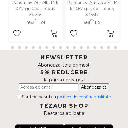
Pandantiv, Aur Alb, 14 k,
Pandantiv, Aur Galben, 14
P
0.47 gr, Cod Produs:
k, 0.67 gr, Cod Produs:
561315
576517
01
00
463
Lei
661
Lei
NEWSLETTER
Aboneaza-te si primesti
5% REDUCERE
la prima comanda
Aboneaza-te
Sunt de acord cu
politica de confidentialitate
TEZAUR SHOP
Descarca aplicatia