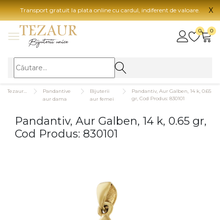
X
Transport gratuit la plata online cu cardul, indiferent de valoare.
BIJUTERII
0
0
Vezi toate bijuteriile
Vezi 
BIJUTERII FEMEI
Vezi toate
TIP 
Tezaurshop.ro
Pandantive
Bijuterii
Pandantiv, Aur Galben, 14 k, 0.65
Inele
Aur
gr, Cod Produs: 830101
aur dama
aur femei
Cercei
Aur
Pandantiv, Aur Galben, 14 k, 0.65 gr,
Bratari
Aur
Cod Produs: 830101
Coliere
Aur
Lanturi
CAR
Pandantive
14K
Accesorii
18K
BIJUTERII BARBATI
Vezi toate
22K