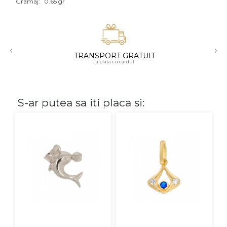
Gramaj:
0.65 gr
Aur mixt
CARATAJ
‹
›
TRANSPORT GRATUIT
14K
la plata cu cardul
18K
22K
S-ar putea sa iti placa si:
PIATRA
Fara pietre
Cu pietre
Diamante