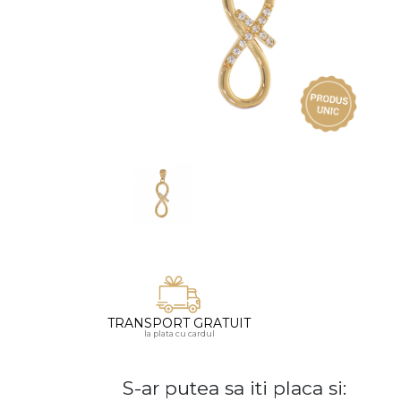
Vezi toate bijuteriile pentru femei
Inele
PIAT
Bratari
Cu 
Coliere
Dia
Lanturi
Pandantive
Accesorii
BIJUTERII COPII
Vezi toate
Inele
Cercei
Bratari
TRANSPORT GRATUIT
la plata cu cardul
Coliere
Lanturi
S-ar putea sa iti placa si:
Pandantive