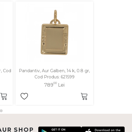
r, Cod
Pandantiv, Aur Galben, 14 k, 0.8 gr,
Pandantiv, Aur Ga
Cod Produs: 621599
Cod Pro
00
789
Lei
90
AUR SHOP