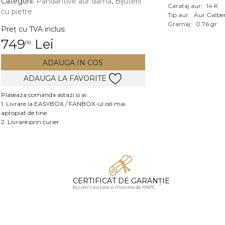
Categorii:
Pandantive aur dama
,
Bijuterii
Carataj aur:
14 K
cu pietre
Vezi toate bijuteriile c
Tip aur:
Aur Galbe
RA
Gramaj:
0.76 gr
Preț cu TVA inclus:
749
Lei
00
pietre
mante
ADAUGA IN COS
ADAUGA LA FAVORITE
Plaseaza comanda astazi si ai:
1. Livrare la EASYBOX / FANBOX-ul cel mai
apropiat de tine
2. Livrare prin curier
CERTIFICAT DE GARANȚIE
bijuterii avizate și marcate de ANPC