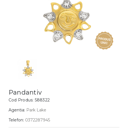
Inele
PIAT
Bratari
Cu 
Coliere
Dia
Lanturi
Pandantive
Accesorii
BIJUTERII COPII
Vezi toate
Inele
Cercei
Pandantiv
Bratari
Cod Produs:
588322
Coliere
Agentia:
Park Lake
Lanturi
Telefon:
0372287945
Pandantive