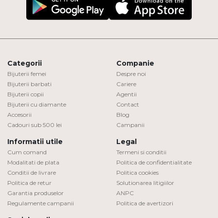
Categorii
Companie
Bijuterii femei
Despre noi
Bijuterii barbati
Cariere
Bijuterii copii
Agentii
Bijuterii cu diamante
Contact
Accesorii
Blog
Cadouri sub 500 lei
Campanii
Informatii utile
Legal
Cum comand
Termeni si conditii
Modalitati de plata
Politica de confidentialitate
Conditii de livrare
Politica cookies
Politica de retur
Solutionarea litigiilor
Garantia produselor
ANPC
Regulamente campanii
Politica de avertizori