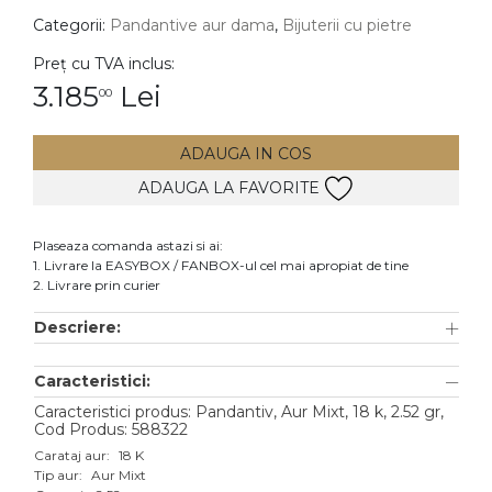
Categorii:
Pandantive aur dama
,
Bijuterii cu pietre
DIAMANTE
Vezi toate
Preț cu TVA inclus:
3.185
Lei
00
Inele
Cercei
ADAUGA IN COS
Bratari
ADAUGA LA FAVORITE
Coliere
Lanturi
Plaseaza comanda astazi si ai:
1. Livrare la EASYBOX / FANBOX-ul cel mai apropiat de tine
Pandantive
2. Livrare prin curier
Accesorii
Descriere:
TIP METAL
Caracteristici:
Aur galben
Caracteristici produs: Pandantiv, Aur Mixt, 18 k, 2.52 gr,
Cod Produs: 588322
Aur alb
Carataj aur:
18 K
Tip aur:
Aur Mixt
Aur roz