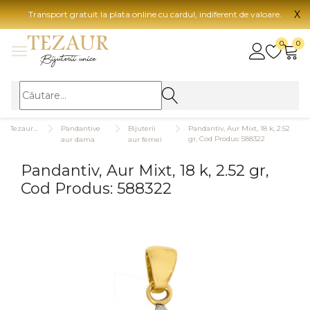
X
Transport gratuit la plata online cu cardul, indiferent de valoare.
BIJUTERII
0
0
Vezi toate bijuteriile
Vezi 
BIJUTERII FEMEI
Vezi toate
TIP 
Tezaurshop.ro
Pandantive
Bijuterii
Pandantiv, Aur Mixt, 18 k, 2.52
Inele
Aur
gr, Cod Produs: 588322
aur dama
aur femei
Cercei
Aur
Pandantiv, Aur Mixt, 18 k, 2.52 gr,
Bratari
Aur
Cod Produs: 588322
Coliere
Aur
Lanturi
CAR
Pandantive
14K
Accesorii
18K
BIJUTERII BARBATI
Vezi toate
22K