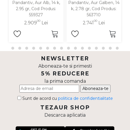
Pandantiv, Aur Alb, 14 k,
Pandantiv, Aur Galben, 14
P
2.95 gr, Cod Produs:
k, 2.78 gr, Cod Produs:
559327
563710
00
00
2.909
Lei
2.741
Lei
NEWSLETTER
Aboneaza-te si primesti
5% REDUCERE
la prima comanda
Aboneaza-te
Sunt de acord cu
politica de confidentialitate
TEZAUR SHOP
Descarca aplicatia