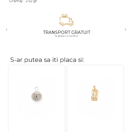
Gramaj:
2.52 gr
Aur mixt
CARATAJ
‹
›
TRANSPORT GRATUIT
14K
la plata cu cardul
18K
22K
S-ar putea sa iti placa si:
PIATRA
Fara pietre
Cu pietre
Diamante