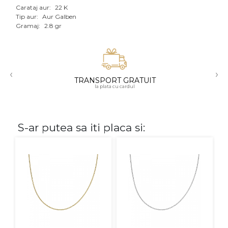
Carataj aur:
22 K
Aur mixt
Tip aur:
Aur Galben
Gramaj:
2.8 gr
CARATAJ
14K
‹
›
18K
TRANSPORT GRATUIT
la plata cu cardul
22K
PIATRA
S-ar putea sa iti placa si:
Fara pietre
Cu pietre
Diamante