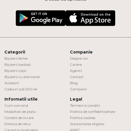
Categorii
Companie
Bijuterii femei
Despre noi
Bijuterii barbati
Cariere
Bijuterii copii
Agentii
Bijuterii cu diamante
Contact
Accesorii
Blog
Cadouri sub 500 lei
Campanii
Informatii utile
Legal
Cum comand
Termeni si conditii
Modalitati de plata
Politica de confidentialitate
Conditii de livrare
Politica cookies
Politica de retur
Solutionarea litigiilor
Garantia produselor
ANPC