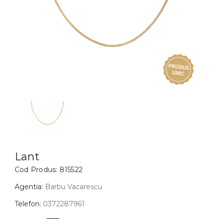
Inele
PIAT
Bratari
Cu 
Coliere
Dia
Lanturi
Pandantive
Accesorii
BIJUTERII COPII
Vezi toate
Inele
Cercei
Lant
Cod Produs:
815522
Bratari
Coliere
Agentia:
Barbu Vacarescu
Lanturi
Telefon:
0372287961
Pandantive