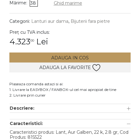
Mărime:
38
Ghid marime
DIAMANTE
Vezi toate
Categorii:
Lanturi aur dama
,
Bijuterii fara pietre
Inele
Preț cu TVA inclus:
Cercei
4.323
Lei
00
Bratari
ADAUGA IN COS
Coliere
ADAUGA LA FAVORITE
Lanturi
Pandantive
Plaseaza comanda astazi si ai:
Accesorii
1. Livrare la EASYBOX / FANBOX-ul cel mai apropiat de tine
2. Livrare prin curier
TIP METAL
Descriere:
Aur galben
Caracteristici:
Aur alb
Caracteristici produs: Lant, Aur Galben, 22 k, 2.8 gr, Cod
Aur roz
Produs: 815522