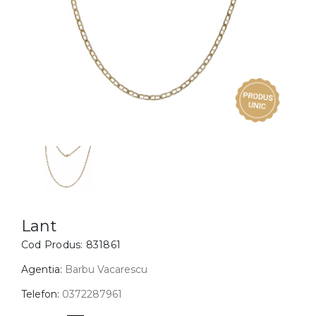
Inele
PIAT
Bratari
Cu 
Coliere
Dia
Lanturi
Pandantive
Accesorii
BIJUTERII COPII
Vezi toate
Inele
Cercei
Lant
Cod Produs:
831861
Bratari
Coliere
Agentia:
Barbu Vacarescu
Lanturi
Telefon:
0372287961
Pandantive