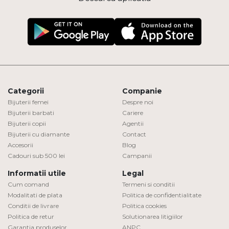
Categorii
Companie
Bijuterii femei
Despre noi
Bijuterii barbati
Cariere
Bijuterii copii
Agentii
Bijuterii cu diamante
Contact
Accesorii
Blog
Cadouri sub 500 lei
Campanii
Informatii utile
Legal
Cum comand
Termeni si conditii
Modalitati de plata
Politica de confidentialitate
Conditii de livrare
Politica cookies
Politica de retur
Solutionarea litigiilor
Garantia produselor
ANPC