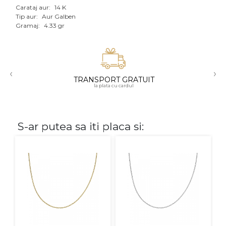
Carataj aur:
14 K
Aur mixt
Tip aur:
Aur Galben
Gramaj:
4.33 gr
CARATAJ
14K
‹
›
18K
TRANSPORT GRATUIT
la plata cu cardul
22K
PIATRA
S-ar putea sa iti placa si:
Fara pietre
Cu pietre
Diamante