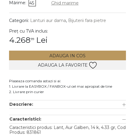
Mărime:
45
Ghid marime
DIAMANTE
Vezi toate
Categorii:
Lanturi aur dama
,
Bijuterii fara pietre
Inele
Preț cu TVA inclus:
Cercei
4.268
Lei
99
Bratari
ADAUGA IN COS
Coliere
ADAUGA LA FAVORITE
Lanturi
Pandantive
Plaseaza comanda astazi si ai:
Accesorii
1. Livrare la EASYBOX / FANBOX-ul cel mai apropiat de tine
2. Livrare prin curier
TIP METAL
Descriere:
Aur galben
Caracteristici:
Aur alb
Caracteristici produs: Lant, Aur Galben, 14 k, 4.33 gr, Cod
Aur roz
Produs: 831861