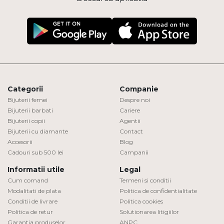
Categorii
Companie
Bijuterii femei
Despre noi
Bijuterii barbati
Cariere
Bijuterii copii
Agentii
Bijuterii cu diamante
Contact
Accesorii
Blog
Cadouri sub 500 lei
Campanii
Informatii utile
Legal
Cum comand
Termeni si conditii
Modalitati de plata
Politica de confidentialitate
Conditii de livrare
Politica cookies
Politica de retur
Solutionarea litigiilor
Garantia produselor
ANPC