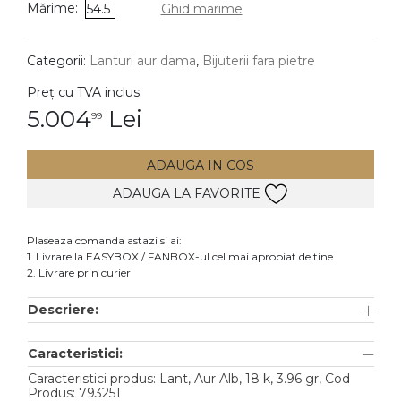
Mărime:
54.5
Ghid marime
DIAMANTE
Vezi toate
Categorii:
Lanturi aur dama
,
Bijuterii fara pietre
Inele
Preț cu TVA inclus:
Cercei
5.004
Lei
99
Bratari
ADAUGA IN COS
Coliere
ADAUGA LA FAVORITE
Lanturi
Pandantive
Plaseaza comanda astazi si ai:
Accesorii
1. Livrare la EASYBOX / FANBOX-ul cel mai apropiat de tine
2. Livrare prin curier
TIP METAL
Descriere:
Aur galben
Caracteristici:
Aur alb
Caracteristici produs: Lant, Aur Alb, 18 k, 3.96 gr, Cod
Aur roz
Produs: 793251