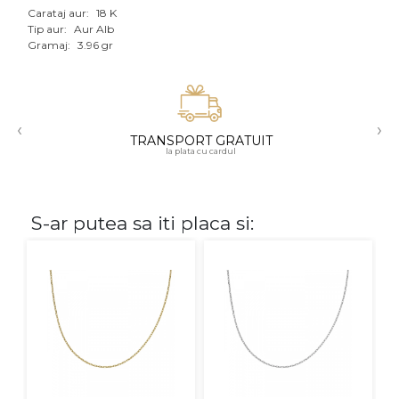
Carataj aur:
18 K
Aur mixt
Tip aur:
Aur Alb
Gramaj:
3.96 gr
CARATAJ
14K
‹
›
18K
TRANSPORT GRATUIT
la plata cu cardul
22K
PIATRA
S-ar putea sa iti placa si:
Fara pietre
Cu pietre
Diamante