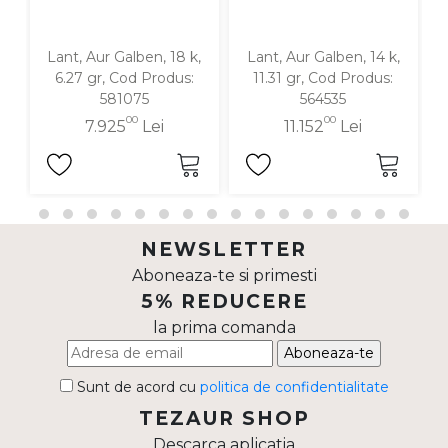
Lant, Aur Galben, 18 k,
Lant, Aur Galben, 14 k,
6.27 gr, Cod Produs:
11.31 gr, Cod Produs:
581075
564535
00
00
7.925
Lei
11.152
Lei
NEWSLETTER
Aboneaza-te si primesti
5% REDUCERE
la prima comanda
Aboneaza-te
Sunt de acord cu
politica de confidentialitate
TEZAUR SHOP
Descarca aplicatia