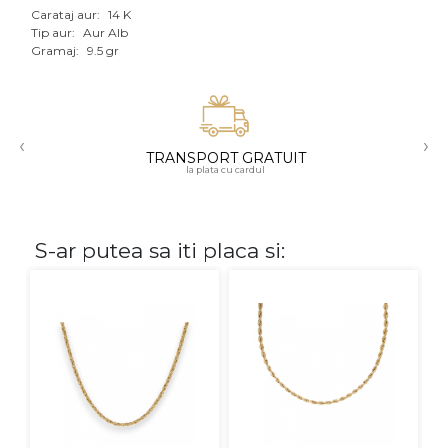
Carataj aur:
14 K
Aur mixt
Tip aur:
Aur Alb
Gramaj:
9.5 gr
CARATAJ
14K
‹
›
18K
TRANSPORT GRATUIT
la plata cu cardul
22K
PIATRA
S-ar putea sa iti placa si:
Fara pietre
Cu pietre
Diamante