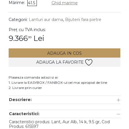
Mărime:
41.5
Ghid marime
DIAMANTE
Vezi toate
Categorii:
Lanturi aur dama
,
Bijuterii fara pietre
Inele
Preț cu TVA inclus:
Cercei
9.366
Lei
99
Bratari
ADAUGA IN COS
Coliere
ADAUGA LA FAVORITE
Lanturi
Pandantive
Plaseaza comanda astazi si ai:
Accesorii
1. Livrare la EASYBOX / FANBOX-ul cel mai apropiat de tine
2. Livrare prin curier
TIP METAL
Descriere:
Aur galben
Caracteristici:
Aur alb
Caracteristici produs: Lant, Aur Alb, 14 k, 9.5 gr, Cod
Aur roz
Produs: 615597