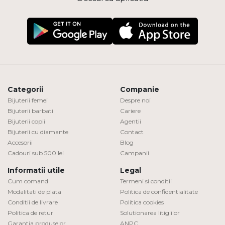
Categorii
Companie
Bijuterii femei
Despre noi
Bijuterii barbati
Cariere
Bijuterii copii
Agentii
Bijuterii cu diamante
Contact
Accesorii
Blog
Cadouri sub 500 lei
Campanii
Informatii utile
Legal
Cum comand
Termeni si conditii
Modalitati de plata
Politica de confidentialitate
Conditii de livrare
Politica cookies
Politica de retur
Solutionarea litigiilor
Garantia produselor
ANPC