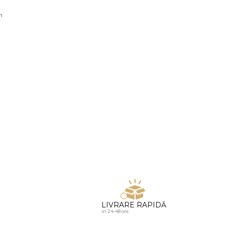
u diamante
n
LIVRARE RAPIDĂ
in 24-48 ore