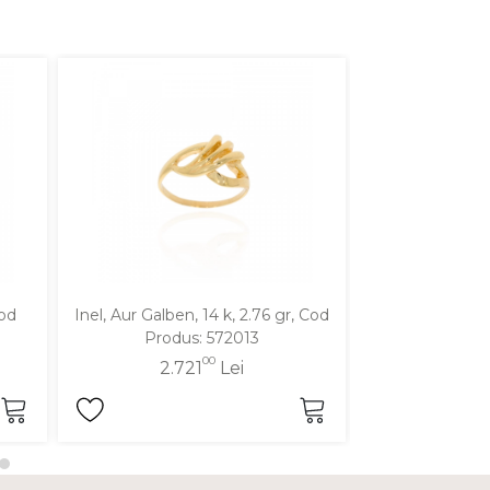
Cod
Inel, Aur Galben, 14 k, 2.76 gr, Cod
Inel, Aur Galben
Produs: 572013
Produ
00
2.721
Lei
2.7