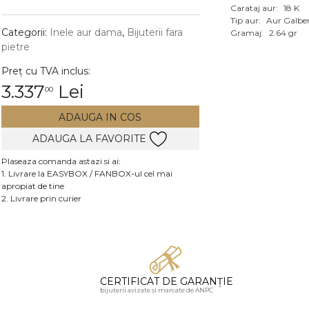
Carataj aur:
18 K
Vezi toate bijuteriile c
Tip aur:
Aur Galbe
RA
Categorii:
Inele aur dama
,
Bijuterii fara
Gramaj:
2.64 gr
pietre
pietre
Preț cu TVA inclus:
mante
3.337
Lei
00
ADAUGA IN COS
ADAUGA LA FAVORITE
Plaseaza comanda astazi si ai:
1. Livrare la EASYBOX / FANBOX-ul cel mai
apropiat de tine
2. Livrare prin curier
CERTIFICAT DE GARANȚIE
bijuterii avizate și marcate de ANPC