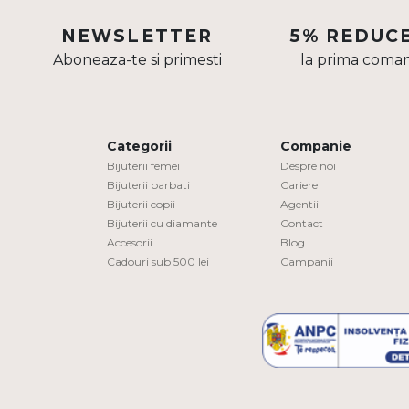
Aur mixt
NEWSLETTER
5% REDUC
Aboneaza-te si primesti
la prima coma
CARATAJ
14K
18K
Categorii
Companie
22K
Bijuterii femei
Despre noi
Bijuterii barbati
Cariere
Bijuterii copii
Agentii
PIATRA
Bijuterii cu diamante
Contact
Accesorii
Blog
Fara pietre
Cadouri sub 500 lei
Campanii
Cu pietre
Diamante