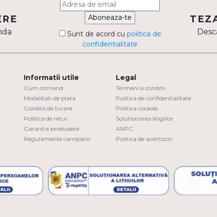
Aboneaza-te
ERE
TEZ
nda
Desca
Sunt de acord cu
politica de
confidentialitate
Informatii utile
Legal
Cum comand
Termeni si conditii
Modalitati de plata
Politica de confidentialitate
Conditii de livrare
Politica cookies
Politica de retur
Solutionarea litigiilor
Garantia produselor
ANPC
Regulamente campanii
Politica de avertizori