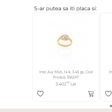
S-ar putea sa iti placa si:
DIAMANTE
Vezi toate
Inele
Cercei
Bratari
Coliere
Lanturi
Pandantive
Accesorii
Inel, Aur Mixt, 14 k, 3.45 gr, Cod
In
Produs: 556247
TIP METAL
00
3.402
Lei
Aur galben
Aur alb
Aur roz