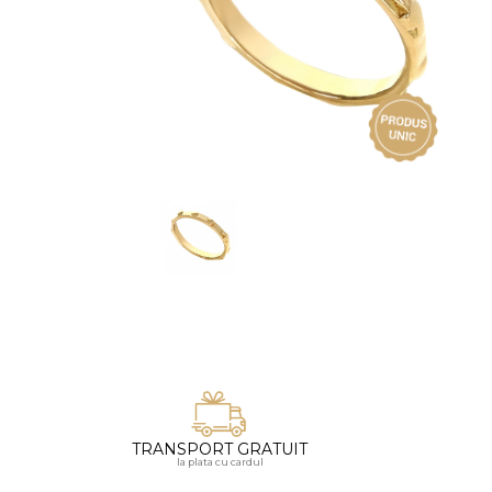
Vezi toate bijuteriile pentru femei
Inele
PIAT
Bratari
Cu 
Coliere
Dia
Lanturi
Pandantive
Accesorii
BIJUTERII COPII
Vezi toate
Inele
Cercei
Bratari
Coliere
TRANSPORT GRATUIT
Lanturi
la plata cu cardul
Pandantive