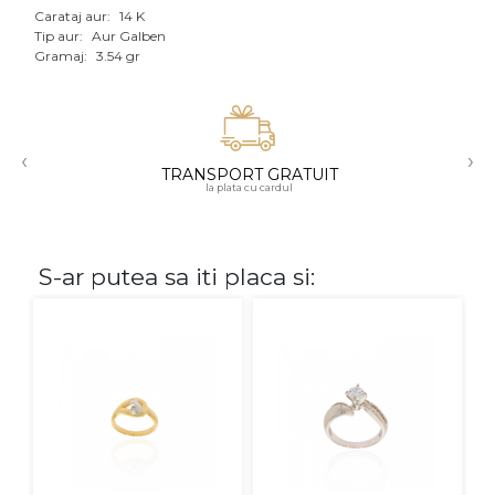
Carataj aur:
14 K
Aur mixt
Tip aur:
Aur Galben
Gramaj:
3.54 gr
CARATAJ
14K
‹
›
18K
TRANSPORT GRATUIT
la plata cu cardul
22K
PIATRA
S-ar putea sa iti placa si:
Fara pietre
Cu pietre
Diamante