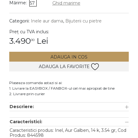
Mărime:
57
Ghid marime
DIAMANTE
Vezi toate
Categorii:
Inele aur dama
,
Bijuterii cu pietre
Inele
Preț cu TVA inclus:
Cercei
3.490
Lei
00
Bratari
ADAUGA IN COS
Coliere
ADAUGA LA FAVORITE
Lanturi
Pandantive
Plaseaza comanda astazi si ai:
Accesorii
1. Livrare la EASYBOX / FANBOX-ul cel mai apropiat de tine
2. Livrare prin curier
TIP METAL
Descriere:
Aur galben
Caracteristici:
Aur alb
Caracteristici produs: Inel, Aur Galben, 14 k, 3.54 gr, Cod
Aur roz
Produs: 844598