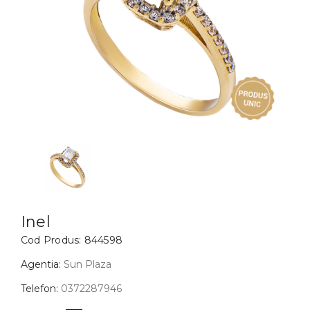
Inele
PIAT
Bratari
Cu 
Coliere
Dia
Lanturi
Pandantive
Accesorii
BIJUTERII COPII
Vezi toate
Inele
Cercei
Inel
Cod Produs:
844598
Bratari
Coliere
Agentia:
Sun Plaza
Lanturi
Telefon:
0372287946
Pandantive