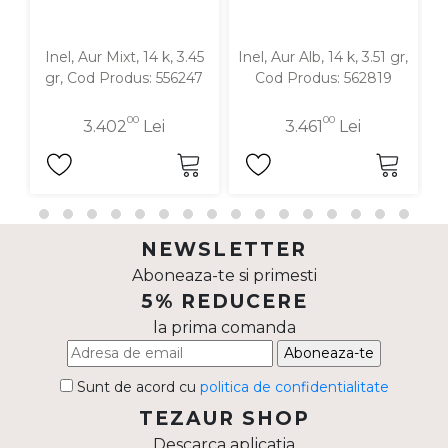
Inel, Aur Mixt, 14 k, 3.45
Inel, Aur Alb, 14 k, 3.51 gr,
In
gr, Cod Produs: 556247
Cod Produs: 562819
00
00
3.402
Lei
3.461
Lei
NEWSLETTER
Aboneaza-te si primesti
5% REDUCERE
la prima comanda
Aboneaza-te
Sunt de acord cu
politica de confidentialitate
TEZAUR SHOP
Descarca aplicatia