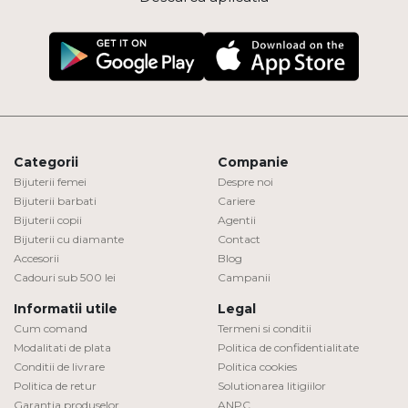
Categorii
Companie
Bijuterii femei
Despre noi
Bijuterii barbati
Cariere
Bijuterii copii
Agentii
Bijuterii cu diamante
Contact
Accesorii
Blog
Cadouri sub 500 lei
Campanii
Informatii utile
Legal
Cum comand
Termeni si conditii
Modalitati de plata
Politica de confidentialitate
Conditii de livrare
Politica cookies
Politica de retur
Solutionarea litigiilor
Garantia produselor
ANPC