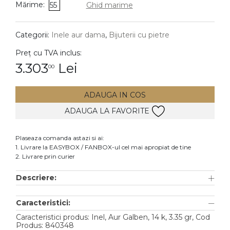
Mărime:
55
Ghid marime
DIAMANTE
Vezi toate
Categorii:
Inele aur dama
,
Bijuterii cu pietre
Inele
Preț cu TVA inclus:
Cercei
3.303
Lei
00
Bratari
ADAUGA IN COS
Coliere
ADAUGA LA FAVORITE
Lanturi
Pandantive
Plaseaza comanda astazi si ai:
Accesorii
1. Livrare la EASYBOX / FANBOX-ul cel mai apropiat de tine
2. Livrare prin curier
TIP METAL
Descriere:
Aur galben
Caracteristici:
Aur alb
Caracteristici produs: Inel, Aur Galben, 14 k, 3.35 gr, Cod
Aur roz
Produs: 840348