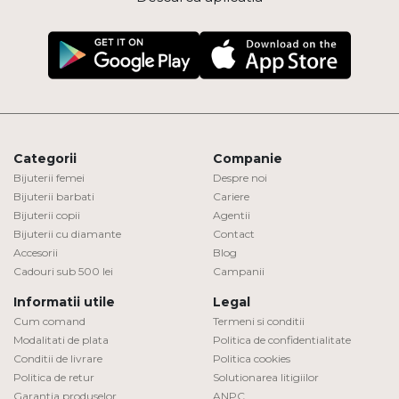
Categorii
Companie
Bijuterii femei
Despre noi
Bijuterii barbati
Cariere
Bijuterii copii
Agentii
Bijuterii cu diamante
Contact
Accesorii
Blog
Cadouri sub 500 lei
Campanii
Informatii utile
Legal
Cum comand
Termeni si conditii
Modalitati de plata
Politica de confidentialitate
Conditii de livrare
Politica cookies
Politica de retur
Solutionarea litigiilor
Garantia produselor
ANPC