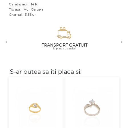
Carataj aur:
14 K
Aur mixt
Tip aur:
Aur Galben
Gramaj:
3.35 gr
CARATAJ
14K
‹
›
18K
TRANSPORT GRATUIT
la plata cu cardul
22K
PIATRA
S-ar putea sa iti placa si:
Fara pietre
Cu pietre
Diamante