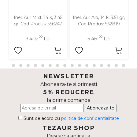
Inel, Aur Mixt, 14 k, 3.45
Inel, Aur Alb, 14 k, 3.51 gr,
In
gr, Cod Produs: 556247
Cod Produs: 562819
00
00
3.402
Lei
3.461
Lei
NEWSLETTER
Aboneaza-te si primesti
5% REDUCERE
la prima comanda
Aboneaza-te
Sunt de acord cu
politica de confidentialitate
TEZAUR SHOP
Descarca aplicatia