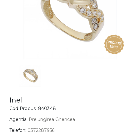
Inele
PIAT
Bratari
Cu 
Coliere
Dia
Lanturi
Pandantive
Accesorii
BIJUTERII COPII
Vezi toate
Inele
Cercei
Inel
Cod Produs:
840348
Bratari
Coliere
Agentia:
Prelungirea Ghencea
Lanturi
Telefon:
0372287956
Pandantive