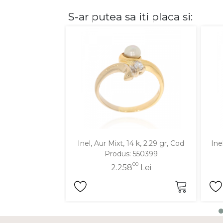
S-ar putea sa iti placa si:
DIAMANTE
Vezi toate
Inele
Cercei
Bratari
Coliere
Lanturi
Pandantive
Accesorii
Inel, Aur Mixt, 14 k, 2.29 gr, Cod
Ine
Produs: 550399
TIP METAL
00
2.258
Lei
Aur galben
Aur alb
Aur roz