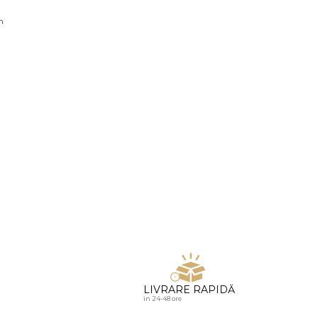
u diamante
n
LIVRARE RAPIDĂ
in 24-48 ore