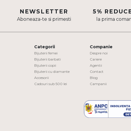
Aur mixt
NEWSLETTER
5% REDUC
Aboneaza-te si primesti
la prima coma
CARATAJ
14K
18K
Categorii
Companie
22K
Bijuterii femei
Despre noi
Bijuterii barbati
Cariere
Bijuterii copii
Agentii
PIATRA
Bijuterii cu diamante
Contact
Accesorii
Blog
Fara pietre
Cadouri sub 500 lei
Campanii
Cu pietre
Diamante