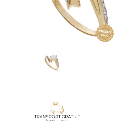
Vezi toate bijuteriile pentru femei
Inele
PIAT
Bratari
Cu 
Coliere
Dia
Lanturi
Pandantive
Accesorii
BIJUTERII COPII
Vezi toate
Inele
Cercei
Bratari
Coliere
TRANSPORT GRATUIT
Lanturi
la plata cu cardul
Pandantive