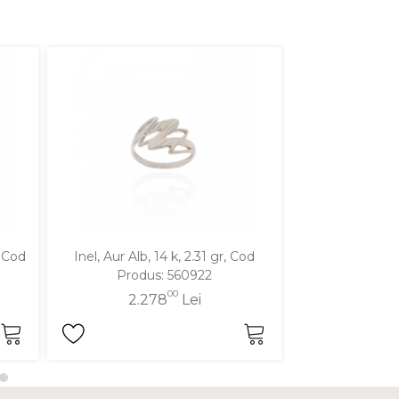
, Cod
Inel, Aur Alb, 14 k, 2.31 gr, Cod
Inel, Aur Galben
Produs: 560922
Produ
00
2.278
Lei
2.2