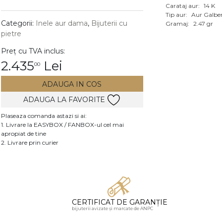
Carataj aur:
14 K
Vezi toate bijuteriile c
Tip aur:
Aur Galbe
RA
Categorii:
Inele aur dama
,
Bijuterii cu
Gramaj:
2.47 gr
pietre
pietre
Preț cu TVA inclus:
mante
2.435
Lei
00
ADAUGA IN COS
ADAUGA LA FAVORITE
Plaseaza comanda astazi si ai:
1. Livrare la EASYBOX / FANBOX-ul cel mai
apropiat de tine
2. Livrare prin curier
CERTIFICAT DE GARANȚIE
bijuterii avizate și marcate de ANPC