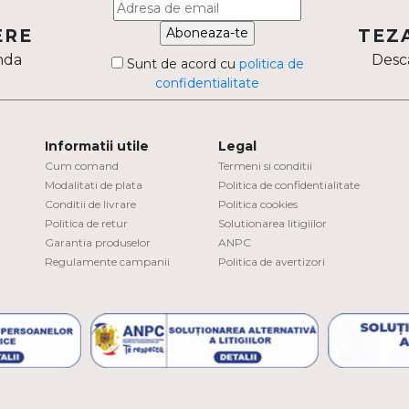
Aboneaza-te
ERE
TEZ
nda
Desca
Sunt de acord cu
politica de
confidentialitate
Informatii utile
Legal
Cum comand
Termeni si conditii
Modalitati de plata
Politica de confidentialitate
Conditii de livrare
Politica cookies
Politica de retur
Solutionarea litigiilor
Garantia produselor
ANPC
Regulamente campanii
Politica de avertizori