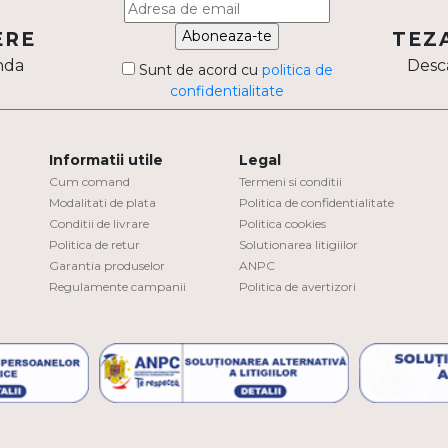
Aboneaza-te
ERE
TEZ
nda
Desca
Sunt de acord cu
politica de
confidentialitate
Informatii utile
Legal
Cum comand
Termeni si conditii
Modalitati de plata
Politica de confidentialitate
Conditii de livrare
Politica cookies
Politica de retur
Solutionarea litigiilor
Garantia produselor
ANPC
Regulamente campanii
Politica de avertizori