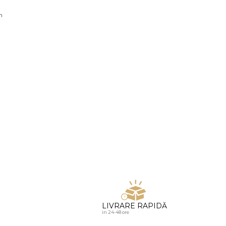
u diamante
n
LIVRARE RAPIDĂ
in 24-48 ore