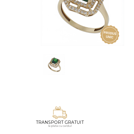
Vezi toate bijuteriile pentru femei
Inele
PIAT
Bratari
Cu 
Coliere
Dia
Lanturi
Pandantive
Accesorii
BIJUTERII COPII
Vezi toate
Inele
Cercei
Bratari
Coliere
TRANSPORT GRATUIT
Lanturi
la plata cu cardul
Pandantive