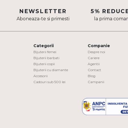
Aur mixt
NEWSLETTER
5% REDUC
Aboneaza-te si primesti
la prima coma
CARATAJ
14K
18K
Categorii
Companie
22K
Bijuterii femei
Despre noi
Bijuterii barbati
Cariere
Bijuterii copii
Agentii
PIATRA
Bijuterii cu diamante
Contact
Accesorii
Blog
Fara pietre
Cadouri sub 500 lei
Campanii
Cu pietre
Diamante