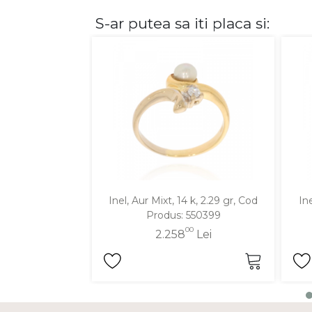
S-ar putea sa iti placa si:
DIAMANTE
Vezi toate
Inele
Cercei
Bratari
Coliere
Lanturi
Pandantive
Accesorii
Inel, Aur Mixt, 14 k, 2.29 gr, Cod
Ine
Produs: 550399
TIP METAL
00
2.258
Lei
Aur galben
Aur alb
Aur roz