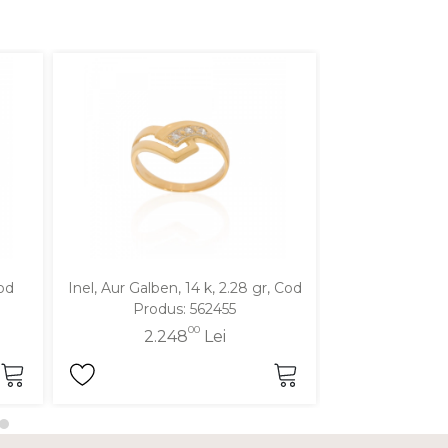
Cod
Inel, Aur Galben, 14 k, 2.28 gr, Cod
Inel, Aur Alb, 
Produs: 562455
Produ
00
2.248
Lei
3.4