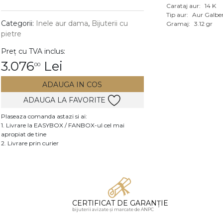
Carataj aur:
14 K
Vezi toate bijuteriile c
Tip aur:
Aur Galbe
RA
Categorii:
Inele aur dama
,
Bijuterii cu
Gramaj:
3.12 gr
pietre
pietre
Preț cu TVA inclus:
mante
3.076
Lei
00
ADAUGA IN COS
ADAUGA LA FAVORITE
Plaseaza comanda astazi si ai:
1. Livrare la EASYBOX / FANBOX-ul cel mai
apropiat de tine
2. Livrare prin curier
CERTIFICAT DE GARANȚIE
bijuterii avizate și marcate de ANPC