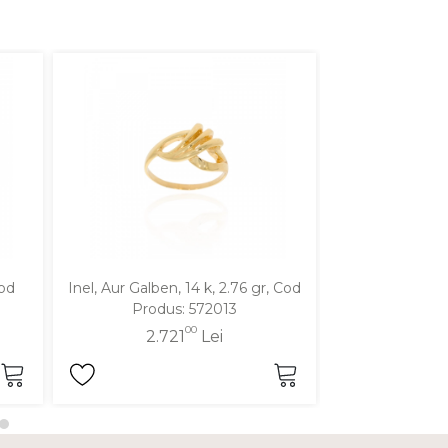
Cod
Inel, Aur Galben, 14 k, 2.76 gr, Cod
Inel, Aur Galben
Produs: 572013
Produ
00
2.721
Lei
2.7