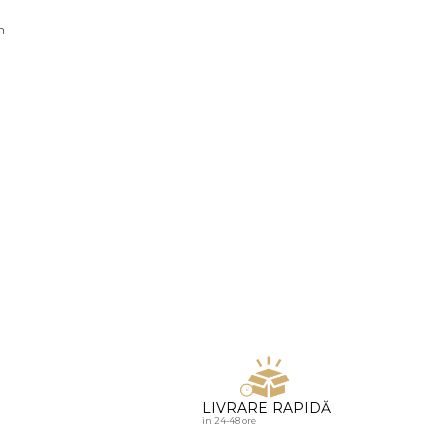
u diamante
n
LIVRARE RAPIDĂ
in 24-48 ore