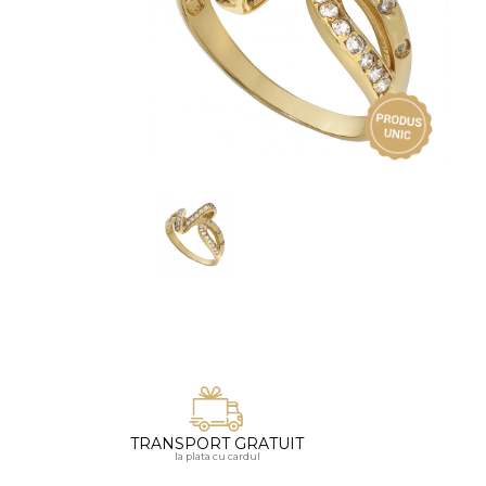
Vezi toate bijuteriile pentru femei
Inele
PIAT
Bratari
Cu 
Coliere
Dia
Lanturi
Pandantive
Accesorii
BIJUTERII COPII
Vezi toate
Inele
Cercei
Bratari
Coliere
TRANSPORT GRATUIT
Lanturi
la plata cu cardul
Pandantive