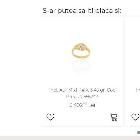
S-ar putea sa iti placa si:
DIAMANTE
Vezi toate
Inele
Cercei
Bratari
Coliere
Lanturi
Pandantive
Accesorii
Inel, Aur Mixt, 14 k, 3.45 gr, Cod
In
Produs: 556247
TIP METAL
00
3.402
Lei
Aur galben
Aur alb
Aur roz