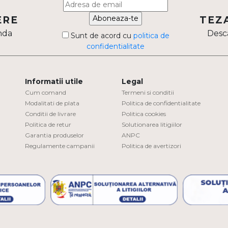
Aboneaza-te
ERE
TEZ
nda
Desca
Sunt de acord cu
politica de
confidentialitate
Informatii utile
Legal
Cum comand
Termeni si conditii
Modalitati de plata
Politica de confidentialitate
Conditii de livrare
Politica cookies
Politica de retur
Solutionarea litigiilor
Garantia produselor
ANPC
Regulamente campanii
Politica de avertizori