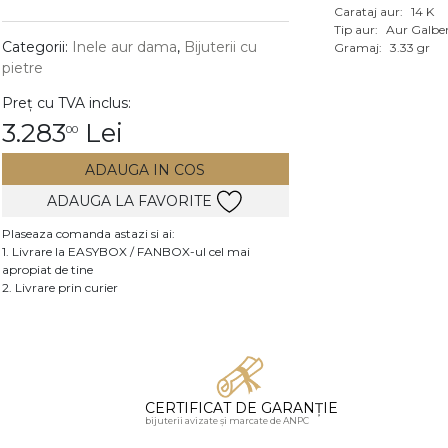
Carataj aur:
14 K
Vezi toate bijuteriile c
Tip aur:
Aur Galbe
RA
Categorii:
Inele aur dama
,
Bijuterii cu
Gramaj:
3.33 gr
pietre
pietre
Preț cu TVA inclus:
mante
3.283
Lei
00
ADAUGA IN COS
ADAUGA LA FAVORITE
Plaseaza comanda astazi si ai:
1. Livrare la EASYBOX / FANBOX-ul cel mai
apropiat de tine
2. Livrare prin curier
CERTIFICAT DE GARANȚIE
bijuterii avizate și marcate de ANPC