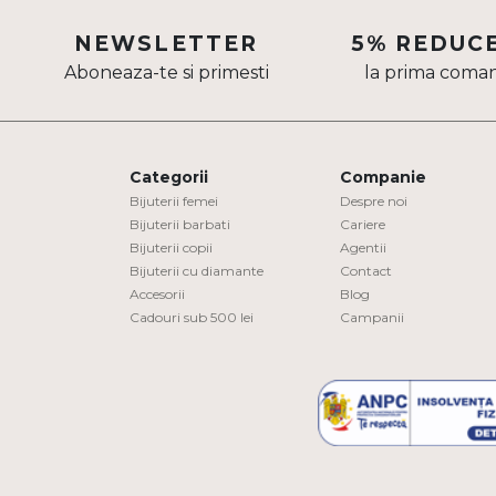
Aur mixt
NEWSLETTER
5% REDUC
Aboneaza-te si primesti
la prima coma
CARATAJ
14K
18K
Categorii
Companie
22K
Bijuterii femei
Despre noi
Bijuterii barbati
Cariere
Bijuterii copii
Agentii
PIATRA
Bijuterii cu diamante
Contact
Accesorii
Blog
Fara pietre
Cadouri sub 500 lei
Campanii
Cu pietre
Diamante