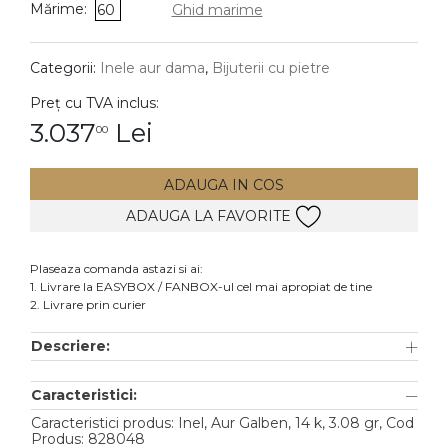
Mărime:
60
Ghid marime
DIAMANTE
Vezi toate
Categorii:
Inele aur dama
,
Bijuterii cu pietre
Inele
Preț cu TVA inclus:
Cercei
3.037
Lei
00
Bratari
ADAUGA IN COS
Coliere
ADAUGA LA FAVORITE
Lanturi
Pandantive
Plaseaza comanda astazi si ai:
Accesorii
1. Livrare la EASYBOX / FANBOX-ul cel mai apropiat de tine
2. Livrare prin curier
TIP METAL
Descriere:
Aur galben
Caracteristici:
Aur alb
Caracteristici produs: Inel, Aur Galben, 14 k, 3.08 gr, Cod
Aur roz
Produs: 828048