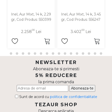
Inel, Aur Mixt, 14 k, 2.29
Inel, Aur Mixt, 14 k, 3.45
I
gr, Cod Produs: 550399
gr, Cod Produs: 556247
00
00
2.258
Lei
3.402
Lei
NEWSLETTER
Aboneaza-te si primesti
5% REDUCERE
la prima comanda
Aboneaza-te
Sunt de acord cu
politica de confidentialitate
TEZAUR SHOP
Descarca aplicatia