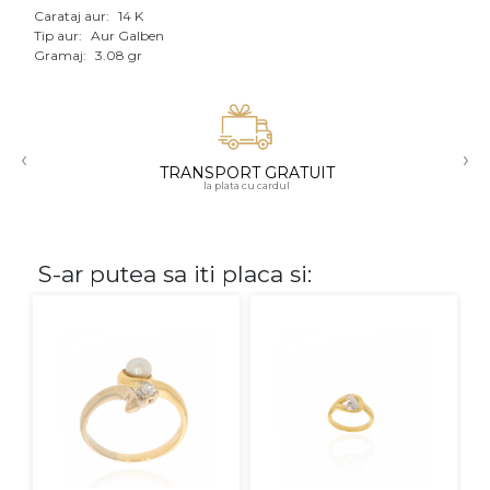
Carataj aur:
14 K
Aur mixt
Tip aur:
Aur Galben
Gramaj:
3.08 gr
CARATAJ
14K
‹
›
18K
TRANSPORT GRATUIT
la plata cu cardul
22K
PIATRA
S-ar putea sa iti placa si:
Fara pietre
Cu pietre
Diamante