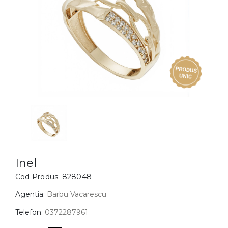
Inele
PIAT
Bratari
Cu 
Coliere
Dia
Lanturi
Pandantive
Accesorii
BIJUTERII COPII
Vezi toate
Inele
Cercei
Inel
Cod Produs:
828048
Bratari
Coliere
Agentia:
Barbu Vacarescu
Lanturi
Telefon:
0372287961
Pandantive