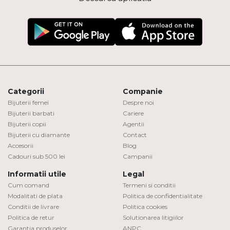
Categorii
Companie
Bijuterii femei
Despre noi
Bijuterii barbati
Cariere
Bijuterii copii
Agentii
Bijuterii cu diamante
Contact
Accesorii
Blog
Cadouri sub 500 lei
Campanii
Informatii utile
Legal
Cum comand
Termeni si conditii
Modalitati de plata
Politica de confidentialitate
Conditii de livrare
Politica cookies
Politica de retur
Solutionarea litigiilor
Garantia produselor
ANPC