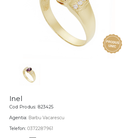
Inele
PIAT
Bratari
Cu 
Coliere
Dia
Lanturi
Pandantive
Accesorii
BIJUTERII COPII
Vezi toate
Inele
Cercei
Inel
Cod Produs:
823425
Bratari
Coliere
Agentia:
Barbu Vacarescu
Lanturi
Telefon:
0372287961
Pandantive