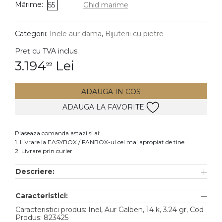
Mărime:
55
Ghid marime
DIAMANTE
Vezi toate
Categorii:
Inele aur dama
,
Bijuterii cu pietre
Inele
Preț cu TVA inclus:
Cercei
3.194
Lei
99
Bratari
ADAUGA IN COS
Coliere
ADAUGA LA FAVORITE
Lanturi
Pandantive
Plaseaza comanda astazi si ai:
Accesorii
1. Livrare la EASYBOX / FANBOX-ul cel mai apropiat de tine
2. Livrare prin curier
TIP METAL
Descriere:
Aur galben
Caracteristici:
Aur alb
Caracteristici produs: Inel, Aur Galben, 14 k, 3.24 gr, Cod
Aur roz
Produs: 823425