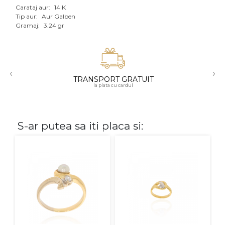
Carataj aur:
14 K
Aur mixt
Tip aur:
Aur Galben
Gramaj:
3.24 gr
CARATAJ
14K
‹
›
18K
TRANSPORT GRATUIT
la plata cu cardul
22K
PIATRA
S-ar putea sa iti placa si:
Fara pietre
Cu pietre
Diamante