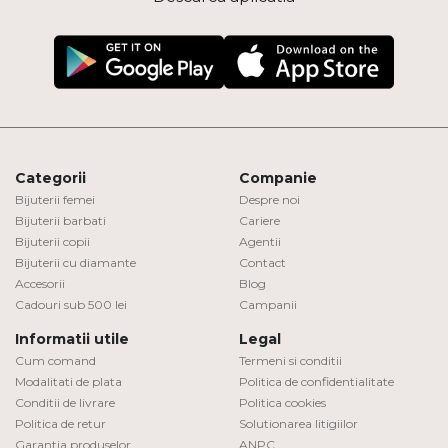
Categorii
Companie
Bijuterii femei
Despre noi
Bijuterii barbati
Cariere
Bijuterii copii
Agentii
Bijuterii cu diamante
Contact
Accesorii
Blog
Cadouri sub 500 lei
Campanii
Informatii utile
Legal
Cum comand
Termeni si conditii
Modalitati de plata
Politica de confidentialitate
Conditii de livrare
Politica cookies
Politica de retur
Solutionarea litigiilor
Garantia produselor
ANPC