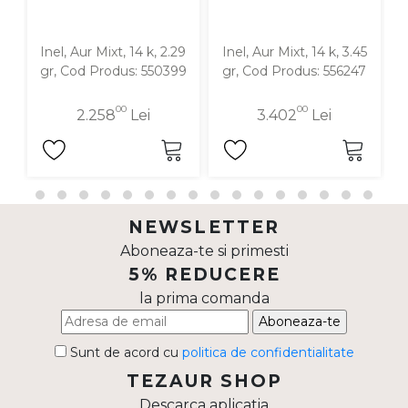
Inel, Aur Mixt, 14 k, 2.29
Inel, Aur Mixt, 14 k, 3.45
I
gr, Cod Produs: 550399
gr, Cod Produs: 556247
00
00
2.258
Lei
3.402
Lei
NEWSLETTER
Aboneaza-te si primesti
5% REDUCERE
la prima comanda
Aboneaza-te
Sunt de acord cu
politica de confidentialitate
TEZAUR SHOP
Descarca aplicatia