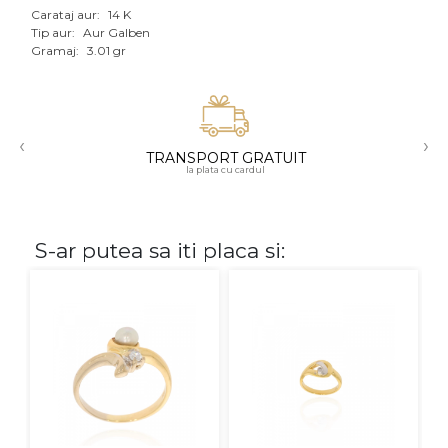
Carataj aur:
14 K
Aur mixt
Tip aur:
Aur Galben
Gramaj:
3.01 gr
CARATAJ
14K
‹
›
18K
TRANSPORT GRATUIT
la plata cu cardul
22K
PIATRA
S-ar putea sa iti placa si:
Fara pietre
Cu pietre
Diamante