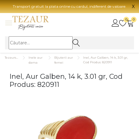
X
Transport gratuit la plata online cu cardul, indiferent de valoare.
BIJUTERII
0
0
Vezi toate bijuteriile
Vezi 
BIJUTERII FEMEI
Vezi toate
TIP 
Tezaurshop.ro
Inele aur
Bijuterii aur
Inel, Aur Galben, 14 k, 3.01 gr,
Inele
Aur
Cod Produs: 820911
dama
femei
Cercei
Aur
Inel, Aur Galben, 14 k, 3.01 gr, Cod
Bratari
Aur
Produs: 820911
Coliere
Aur
Lanturi
CAR
Pandantive
14K
Accesorii
18K
BIJUTERII BARBATI
Vezi toate
22K