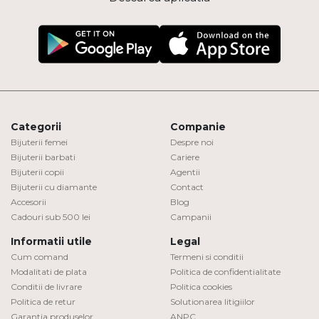
Categorii
Companie
Bijuterii femei
Despre noi
Bijuterii barbati
Cariere
Bijuterii copii
Agentii
Bijuterii cu diamante
Contact
Accesorii
Blog
Cadouri sub 500 lei
Campanii
Informatii utile
Legal
Cum comand
Termeni si conditii
Modalitati de plata
Politica de confidentialitate
Conditii de livrare
Politica cookies
Politica de retur
Solutionarea litigiilor
Garantia produselor
ANPC