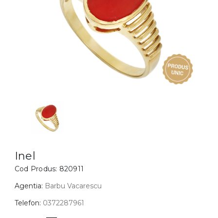
Inele
PIAT
Bratari
Cu 
Coliere
Dia
Lanturi
Pandantive
Accesorii
BIJUTERII COPII
Vezi toate
Inele
Cercei
Inel
Cod Produs:
820911
Bratari
Coliere
Agentia:
Barbu Vacarescu
Lanturi
Telefon:
0372287961
Pandantive