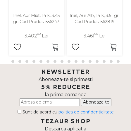
Inel, Aur Mixt, 14 k, 3.45
Inel, Aur Alb, 14 k, 3.51 gr,
In
gr, Cod Produs: 556247
Cod Produs: 562819
00
00
3.402
Lei
3.461
Lei
NEWSLETTER
Aboneaza-te si primesti
5% REDUCERE
la prima comanda
Aboneaza-te
Sunt de acord cu
politica de confidentialitate
TEZAUR SHOP
Descarca aplicatia