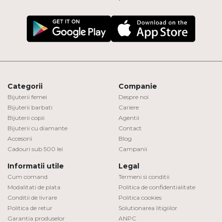
Categorii
Companie
Bijuterii femei
Despre noi
Bijuterii barbati
Cariere
Bijuterii copii
Agentii
Bijuterii cu diamante
Contact
Accesorii
Blog
Cadouri sub 500 lei
Campanii
Informatii utile
Legal
Cum comand
Termeni si conditii
Modalitati de plata
Politica de confidentialitate
Conditii de livrare
Politica cookies
Politica de retur
Solutionarea litigiilor
Garantia produselor
ANPC