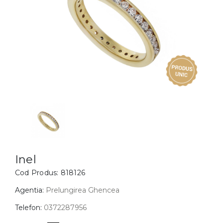
Inele
PIAT
Bratari
Cu 
Coliere
Dia
Lanturi
Pandantive
Accesorii
BIJUTERII COPII
Vezi toate
Inele
Cercei
Inel
Cod Produs:
818126
Bratari
Coliere
Agentia:
Prelungirea Ghencea
Lanturi
Telefon:
0372287956
Pandantive