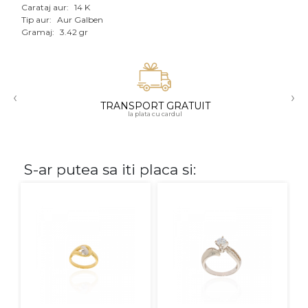
Carataj aur:
14 K
Aur mixt
Tip aur:
Aur Galben
Gramaj:
3.42 gr
CARATAJ
14K
‹
›
18K
TRANSPORT GRATUIT
la plata cu cardul
22K
PIATRA
S-ar putea sa iti placa si:
Fara pietre
Cu pietre
Diamante