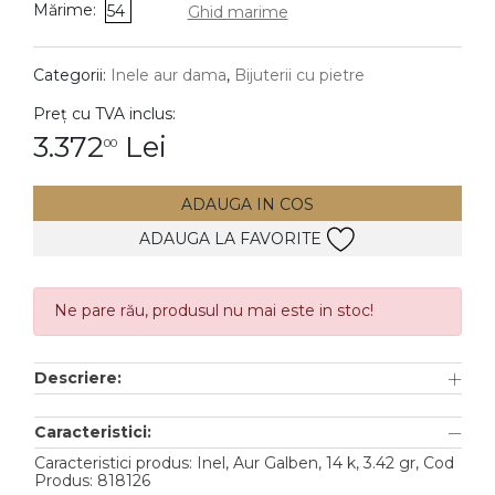
Mărime:
54
Ghid marime
DIAMANTE
Vezi toate
Categorii:
Inele aur dama
,
Bijuterii cu pietre
Inele
Preț cu TVA inclus:
Cercei
3.372
Lei
00
Bratari
ADAUGA IN COS
Coliere
ADAUGA LA FAVORITE
Lanturi
Pandantive
Accesorii
Ne pare rău, produsul nu mai este in stoc!
TIP METAL
Descriere:
Aur galben
Caracteristici:
Aur alb
Caracteristici produs: Inel, Aur Galben, 14 k, 3.42 gr, Cod
Produs: 818126
Aur roz