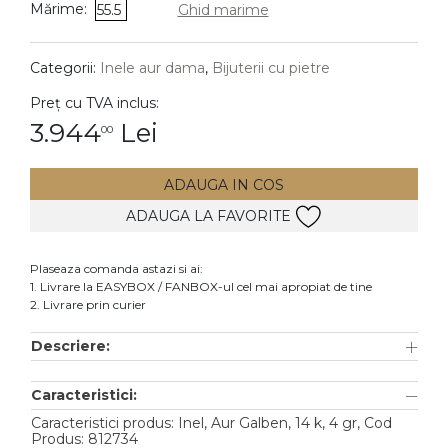
Mărime:
55.5
Ghid marime
DIAMANTE
Vezi toate
Categorii:
Inele aur dama
,
Bijuterii cu pietre
Inele
Preț cu TVA inclus:
Cercei
3.944
Lei
00
Bratari
ADAUGA IN COS
Coliere
ADAUGA LA FAVORITE
Lanturi
Pandantive
Plaseaza comanda astazi si ai:
Accesorii
1. Livrare la EASYBOX / FANBOX-ul cel mai apropiat de tine
2. Livrare prin curier
TIP METAL
Descriere:
Aur galben
Caracteristici:
Aur alb
Caracteristici produs: Inel, Aur Galben, 14 k, 4 gr, Cod
Aur roz
Produs: 812734