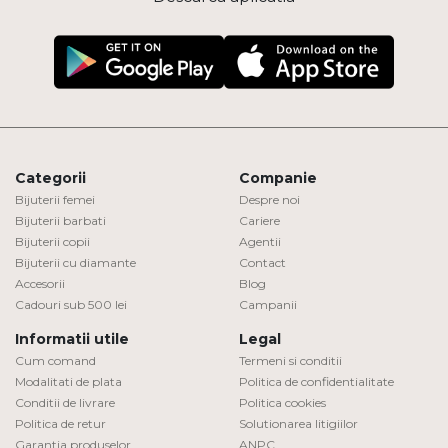
Categorii
Companie
Bijuterii femei
Despre noi
Bijuterii barbati
Cariere
Bijuterii copii
Agentii
Bijuterii cu diamante
Contact
Accesorii
Blog
Cadouri sub 500 lei
Campanii
Informatii utile
Legal
Cum comand
Termeni si conditii
Modalitati de plata
Politica de confidentialitate
Conditii de livrare
Politica cookies
Politica de retur
Solutionarea litigiilor
Garantia produselor
ANPC