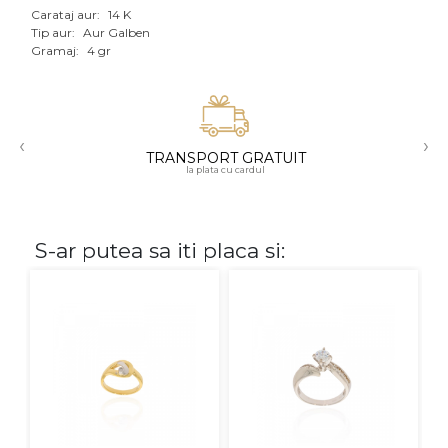
Carataj aur:
14 K
Aur mixt
Tip aur:
Aur Galben
Gramaj:
4 gr
CARATAJ
14K
‹
›
18K
TRANSPORT GRATUIT
la plata cu cardul
22K
PIATRA
S-ar putea sa iti placa si:
Fara pietre
Cu pietre
Diamante