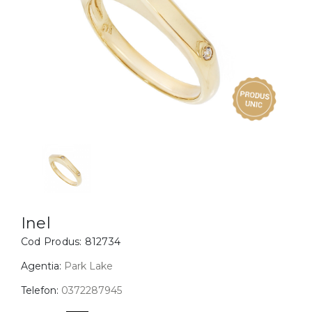
Inele
PIAT
Bratari
Cu 
Coliere
Dia
Lanturi
Pandantive
Accesorii
BIJUTERII COPII
Vezi toate
Inele
Cercei
Inel
Cod Produs:
812734
Bratari
Coliere
Agentia:
Park Lake
Lanturi
Telefon:
0372287945
Pandantive