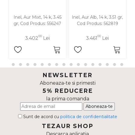
Inel, Aur Mixt, 14 k, 3.45
Inel, Aur Alb, 14 k, 3.51 gr,
In
gr, Cod Produs: 556247
Cod Produs: 562819
00
00
3.402
Lei
3.461
Lei
NEWSLETTER
Aboneaza-te si primesti
5% REDUCERE
la prima comanda
Aboneaza-te
Sunt de acord cu
politica de confidentialitate
TEZAUR SHOP
Descarca aplicatia