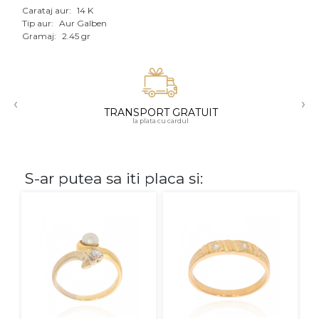
Carataj aur:
14 K
Aur mixt
Tip aur:
Aur Galben
Gramaj:
2.45 gr
CARATAJ
14K
‹
›
18K
TRANSPORT GRATUIT
la plata cu cardul
22K
PIATRA
S-ar putea sa iti placa si:
Fara pietre
Cu pietre
Diamante