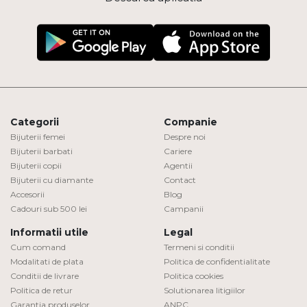
Categorii
Companie
Bijuterii femei
Despre noi
Bijuterii barbati
Cariere
Bijuterii copii
Agentii
Bijuterii cu diamante
Contact
Accesorii
Blog
Cadouri sub 500 lei
Campanii
Informatii utile
Legal
Cum comand
Termeni si conditii
Modalitati de plata
Politica de confidentialitate
Conditii de livrare
Politica cookies
Politica de retur
Solutionarea litigiilor
Garantia produselor
ANPC