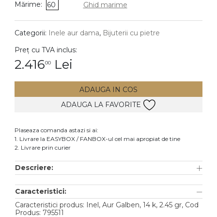
Mărime:
60
Ghid marime
DIAMANTE
Vezi toate
Categorii:
Inele aur dama
,
Bijuterii cu pietre
Inele
Preț cu TVA inclus:
Cercei
2.416
Lei
00
Bratari
ADAUGA IN COS
Coliere
ADAUGA LA FAVORITE
Lanturi
Pandantive
Plaseaza comanda astazi si ai:
Accesorii
1. Livrare la EASYBOX / FANBOX-ul cel mai apropiat de tine
2. Livrare prin curier
TIP METAL
Descriere:
Aur galben
Caracteristici:
Aur alb
Caracteristici produs: Inel, Aur Galben, 14 k, 2.45 gr, Cod
Aur roz
Produs: 795511