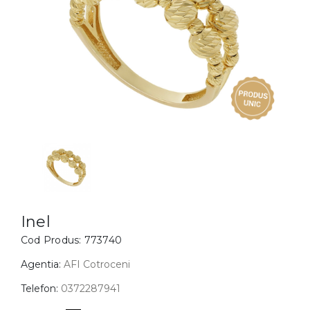
Inele
PIAT
Bratari
Cu 
Coliere
Dia
Lanturi
Pandantive
Accesorii
BIJUTERII COPII
Vezi toate
Inele
Cercei
Inel
Cod Produs:
773740
Bratari
Coliere
Agentia:
AFI Cotroceni
Lanturi
Telefon:
0372287941
Pandantive