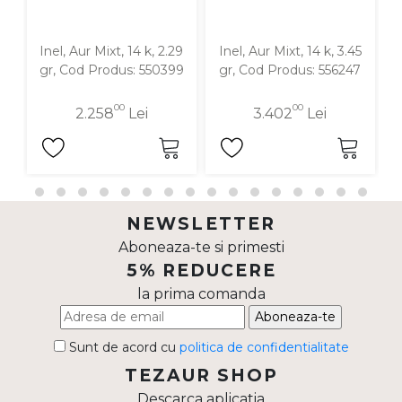
Inel, Aur Mixt, 14 k, 2.29
Inel, Aur Mixt, 14 k, 3.45
I
gr, Cod Produs: 550399
gr, Cod Produs: 556247
00
00
2.258
Lei
3.402
Lei
NEWSLETTER
Aboneaza-te si primesti
5% REDUCERE
la prima comanda
Aboneaza-te
Sunt de acord cu
politica de confidentialitate
TEZAUR SHOP
Descarca aplicatia