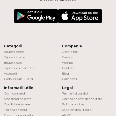
Categorii
Companie
Bijuterii femei
Despre noi
Bijuterii barbati
Cariere
Bijuterii copii
Agentii
Bijuterii cu diamante
Contact
Accesorii
Blog
Cadouri sub 500 lei
Campanii
Informatii utile
Legal
Cum comand
Termeni si conditii
Modalitati de plata
Politica de confidentialitate
Conditii de livrare
Politica cookies
Politica de retur
Solutionarea litigiilor
Garantia produselor
ANPC