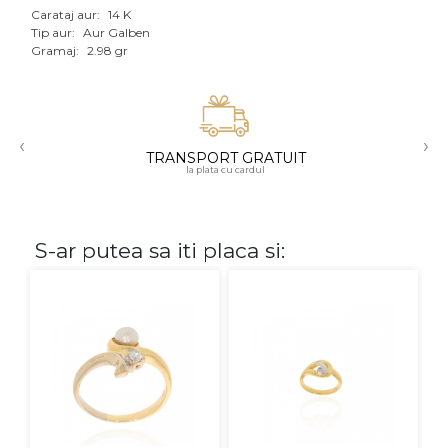
Carataj aur:
14 K
Aur mixt
Tip aur:
Aur Galben
Gramaj:
2.98 gr
CARATAJ
14K
‹
›
18K
TRANSPORT GRATUIT
la plata cu cardul
22K
PIATRA
S-ar putea sa iti placa si:
Fara pietre
Cu pietre
Diamante