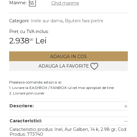
Mărime:
55
Ghid marime
DIAMANTE
Vezi toate
Categorii:
Inele aur dama
,
Bijuterii fara pietre
Inele
Preț cu TVA inclus:
Cercei
2.938
Lei
00
Bratari
ADAUGA IN COS
Coliere
ADAUGA LA FAVORITE
Lanturi
Pandantive
Plaseaza comanda astazi si ai:
Accesorii
1. Livrare la EASYBOX / FANBOX-ul cel mai apropiat de tine
2. Livrare prin curier
TIP METAL
Descriere:
Aur galben
Caracteristici:
Aur alb
Caracteristici produs: Inel, Aur Galben, 14 k, 2.98 gr, Cod
Aur roz
Produs: 773740