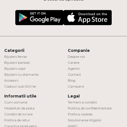
Categorii
Companie
Bijuterii femei
Despre noi
Bijuterii barbati
Cariere
Bijuterii copii
Agentii
Bijuterii cu diamante
Contact
Accesorii
Blog
Cadouri sub 500 lei
Campanii
Informatii utile
Legal
Cum comand
Termeni si conditii
Modalitati de plata
Politica de confidentialitate
Conditii de livrare
Politica cookies
Politica de retur
Solutionarea litigiilor
Garantia produselor
ANPC