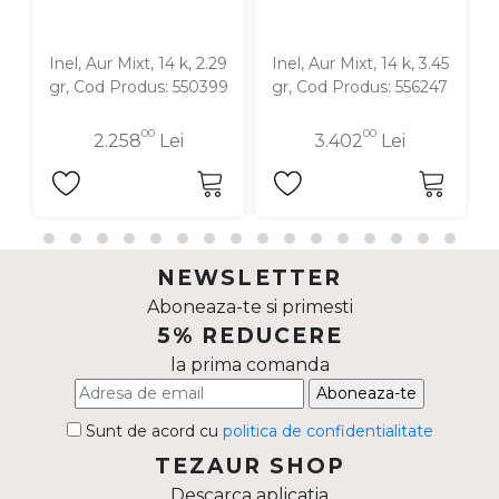
Inel, Aur Mixt, 14 k, 2.29
Inel, Aur Mixt, 14 k, 3.45
I
gr, Cod Produs: 550399
gr, Cod Produs: 556247
00
00
2.258
Lei
3.402
Lei
NEWSLETTER
Aboneaza-te si primesti
5% REDUCERE
la prima comanda
Aboneaza-te
Sunt de acord cu
politica de confidentialitate
TEZAUR SHOP
Descarca aplicatia