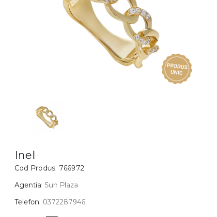
Inele
PIAT
Bratari
Cu 
Coliere
Dia
Lanturi
Pandantive
Accesorii
BIJUTERII COPII
Vezi toate
Inele
Cercei
Inel
Cod Produs:
766972
Bratari
Coliere
Agentia:
Sun Plaza
Lanturi
Telefon:
0372287946
Pandantive