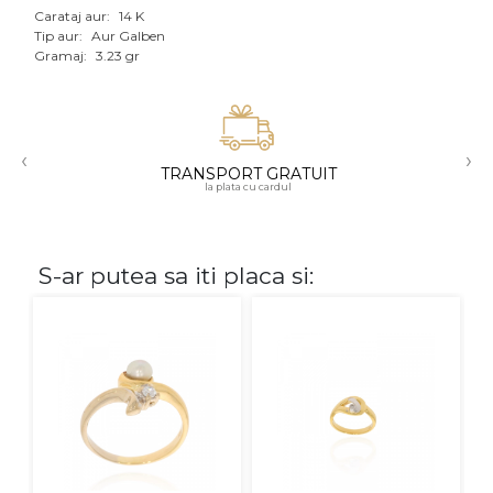
Carataj aur:
14 K
Aur mixt
Tip aur:
Aur Galben
Gramaj:
3.23 gr
CARATAJ
14K
‹
›
18K
TRANSPORT GRATUIT
la plata cu cardul
22K
PIATRA
S-ar putea sa iti placa si:
Fara pietre
Cu pietre
Diamante