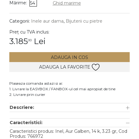
Mărime:
54
Ghid marime
DIAMANTE
Vezi toate
Categorii:
Inele aur dama
,
Bijuterii cu pietre
Inele
Preț cu TVA inclus:
Cercei
3.185
Lei
00
Bratari
ADAUGA IN COS
Coliere
ADAUGA LA FAVORITE
Lanturi
Pandantive
Plaseaza comanda astazi si ai:
Accesorii
1. Livrare la EASYBOX / FANBOX-ul cel mai apropiat de tine
2. Livrare prin curier
TIP METAL
Descriere:
Aur galben
Caracteristici:
Aur alb
Caracteristici produs: Inel, Aur Galben, 14 k, 3.23 gr, Cod
Aur roz
Produs: 766972