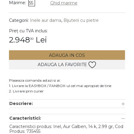
Mărime:
55
Ghid marime
DIAMANTE
Vezi toate
Categorii:
Inele aur dama
,
Bijuterii cu pietre
Inele
Preț cu TVA inclus:
Cercei
2.948
Lei
00
Bratari
ADAUGA IN COS
Coliere
ADAUGA LA FAVORITE
Lanturi
Pandantive
Plaseaza comanda astazi si ai:
Accesorii
1. Livrare la EASYBOX / FANBOX-ul cel mai apropiat de tine
2. Livrare prin curier
TIP METAL
Descriere:
Aur galben
Caracteristici:
Aur alb
Caracteristici produs: Inel, Aur Galben, 14 k, 2.99 gr, Cod
Aur roz
Produs: 735455