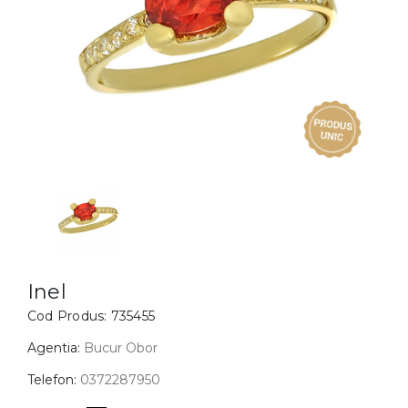
Inele
PIAT
Bratari
Cu 
Coliere
Dia
Lanturi
Pandantive
Accesorii
BIJUTERII COPII
Vezi toate
Inele
Cercei
Inel
Cod Produs:
735455
Bratari
Coliere
Agentia:
Bucur Obor
Lanturi
Telefon:
0372287950
Pandantive