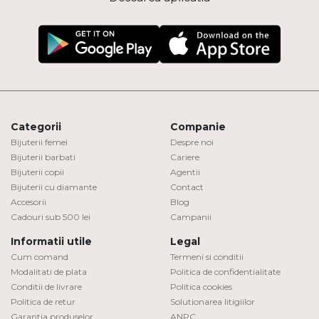
Categorii
Companie
Bijuterii femei
Despre noi
Bijuterii barbati
Cariere
Bijuterii copii
Agentii
Bijuterii cu diamante
Contact
Accesorii
Blog
Cadouri sub 500 lei
Campanii
Informatii utile
Legal
Cum comand
Termeni si conditii
Modalitati de plata
Politica de confidentialitate
Conditii de livrare
Politica cookies
Politica de retur
Solutionarea litigiilor
Garantia produselor
ANPC