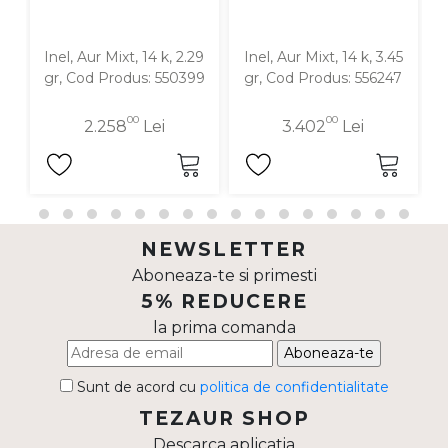
Inel, Aur Mixt, 14 k, 2.29
Inel, Aur Mixt, 14 k, 3.45
I
gr, Cod Produs: 550399
gr, Cod Produs: 556247
00
00
2.258
Lei
3.402
Lei
NEWSLETTER
Aboneaza-te si primesti
5% REDUCERE
la prima comanda
Aboneaza-te
Sunt de acord cu
politica de confidentialitate
TEZAUR SHOP
Descarca aplicatia