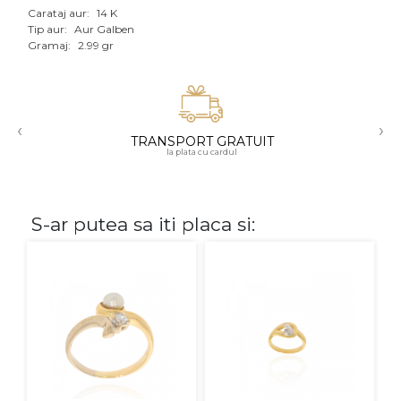
Carataj aur:
14 K
Aur mixt
Tip aur:
Aur Galben
Gramaj:
2.99 gr
CARATAJ
14K
‹
›
18K
TRANSPORT GRATUIT
la plata cu cardul
22K
PIATRA
S-ar putea sa iti placa si:
Fara pietre
Cu pietre
Diamante