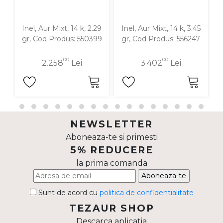
Inel, Aur Mixt, 14 k, 2.29
Inel, Aur Mixt, 14 k, 3.45
I
gr, Cod Produs: 550399
gr, Cod Produs: 556247
00
00
2.258
Lei
3.402
Lei
NEWSLETTER
Aboneaza-te si primesti
5% REDUCERE
la prima comanda
Aboneaza-te
Sunt de acord cu
politica de confidentialitate
TEZAUR SHOP
Descarca aplicatia