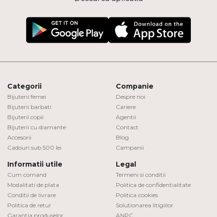
Categorii
Companie
Bijuterii femei
Despre noi
Bijuterii barbati
Cariere
Bijuterii copii
Agentii
Bijuterii cu diamante
Contact
Accesorii
Blog
Cadouri sub 500 lei
Campanii
Informatii utile
Legal
Cum comand
Termeni si conditii
Modalitati de plata
Politica de confidentialitate
Conditii de livrare
Politica cookies
Politica de retur
Solutionarea litigiilor
Garantia produselor
ANPC