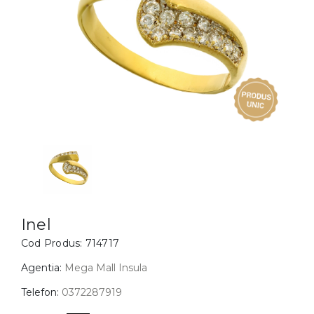
Inele
PIAT
Bratari
Cu 
Coliere
Dia
Lanturi
Pandantive
Accesorii
BIJUTERII COPII
Vezi toate
Inele
Cercei
Inel
Cod Produs:
714717
Bratari
Coliere
Agentia:
Mega Mall Insula
Lanturi
Telefon:
0372287919
Pandantive