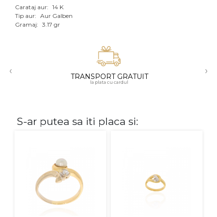
Carataj aur:
14 K
Aur mixt
Tip aur:
Aur Galben
Gramaj:
3.17 gr
CARATAJ
14K
‹
›
18K
TRANSPORT GRATUIT
la plata cu cardul
22K
PIATRA
S-ar putea sa iti placa si:
Fara pietre
Cu pietre
Diamante