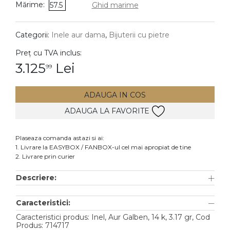
Mărime:
57.5
Ghid marime
DIAMANTE
Vezi toate
Categorii:
Inele aur dama
,
Bijuterii cu pietre
Inele
Preț cu TVA inclus:
Cercei
3.125
Lei
99
Bratari
ADAUGA IN COS
Coliere
ADAUGA LA FAVORITE
Lanturi
Pandantive
Plaseaza comanda astazi si ai:
Accesorii
1. Livrare la EASYBOX / FANBOX-ul cel mai apropiat de tine
2. Livrare prin curier
TIP METAL
Descriere:
Aur galben
Caracteristici:
Aur alb
Caracteristici produs: Inel, Aur Galben, 14 k, 3.17 gr, Cod
Aur roz
Produs: 714717