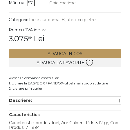
Mărime:
57
Ghid marime
DIAMANTE
Vezi toate
Categorii:
Inele aur dama
,
Bijuterii cu pietre
Inele
Preț cu TVA inclus:
Cercei
3.075
Lei
99
Bratari
ADAUGA IN COS
Coliere
ADAUGA LA FAVORITE
Lanturi
Pandantive
Plaseaza comanda astazi si ai:
Accesorii
1. Livrare la EASYBOX / FANBOX-ul cel mai apropiat de tine
2. Livrare prin curier
TIP METAL
Descriere:
Aur galben
Caracteristici:
Aur alb
Caracteristici produs: Inel, Aur Galben, 14 k, 3.12 gr, Cod
Aur roz
Produs: 711894