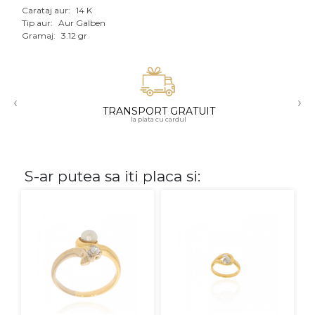
Carataj aur:
14 K
Aur mixt
Tip aur:
Aur Galben
Gramaj:
3.12 gr
CARATAJ
14K
‹
›
18K
TRANSPORT GRATUIT
la plata cu cardul
22K
PIATRA
S-ar putea sa iti placa si:
Fara pietre
Cu pietre
Diamante