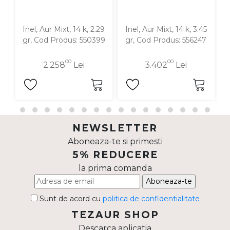
Inel, Aur Mixt, 14 k, 2.29
Inel, Aur Mixt, 14 k, 3.45
I
gr, Cod Produs: 550399
gr, Cod Produs: 556247
00
00
2.258
Lei
3.402
Lei
NEWSLETTER
Aboneaza-te si primesti
5% REDUCERE
la prima comanda
Aboneaza-te
Sunt de acord cu
politica de confidentialitate
TEZAUR SHOP
Descarca aplicatia