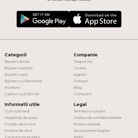
Categorii
Companie
Bijuterii femei
Despre noi
Bijuterii barbati
Cariere
Bijuterii copii
Agentii
Bijuterii cu diamante
Contact
Accesorii
Blog
Cadouri sub 500 lei
Campanii
Informatii utile
Legal
Cum comand
Termeni si conditii
Modalitati de plata
Politica de confidentialitate
Conditii de livrare
Politica cookies
Politica de retur
Solutionarea litigiilor
Garantia produselor
ANPC