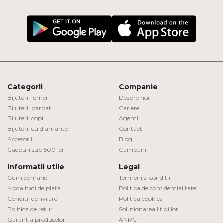
Categorii
Companie
Bijuterii femei
Despre noi
Bijuterii barbati
Cariere
Bijuterii copii
Agentii
Bijuterii cu diamante
Contact
Accesorii
Blog
Cadouri sub 500 lei
Campanii
Informatii utile
Legal
Cum comand
Termeni si conditii
Modalitati de plata
Politica de confidentialitate
Conditii de livrare
Politica cookies
Politica de retur
Solutionarea litigiilor
Garantia produselor
ANPC