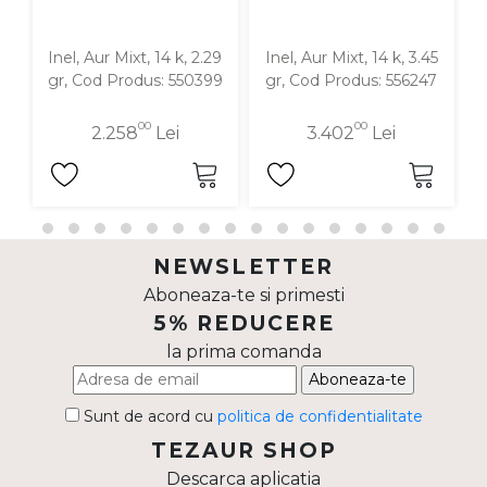
Inel, Aur Mixt, 14 k, 2.29
Inel, Aur Mixt, 14 k, 3.45
I
gr, Cod Produs: 550399
gr, Cod Produs: 556247
00
00
2.258
Lei
3.402
Lei
NEWSLETTER
Aboneaza-te si primesti
5% REDUCERE
la prima comanda
Aboneaza-te
Sunt de acord cu
politica de confidentialitate
TEZAUR SHOP
Descarca aplicatia