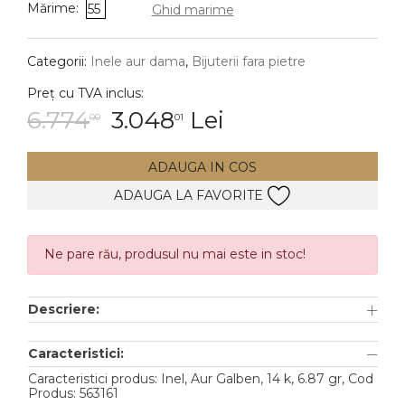
Mărime:
55
Ghid marime
DIAMANTE
Vezi toate
Categorii:
Inele aur dama
,
Bijuterii fara pietre
Inele
Preț cu TVA inclus:
Cercei
6.774
3.048
Lei
00
01
Bratari
ADAUGA IN COS
Coliere
ADAUGA LA FAVORITE
Lanturi
Pandantive
Accesorii
Ne pare rău, produsul nu mai este in stoc!
TIP METAL
Descriere:
Aur galben
Caracteristici:
Aur alb
Caracteristici produs: Inel, Aur Galben, 14 k, 6.87 gr, Cod
Produs: 563161
Aur roz