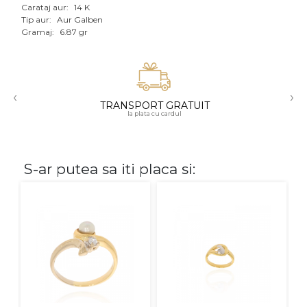
Carataj aur:
14 K
Aur mixt
Tip aur:
Aur Galben
Gramaj:
6.87 gr
CARATAJ
14K
‹
›
18K
TRANSPORT GRATUIT
la plata cu cardul
22K
PIATRA
S-ar putea sa iti placa si:
Fara pietre
Cu pietre
Diamante