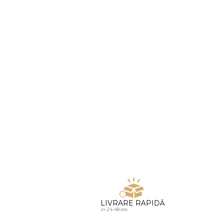
u diamante
LIVRARE RAPIDĂ
in 24-48 ore