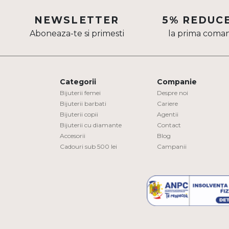
Aur mixt
NEWSLETTER
5% REDUC
Aboneaza-te si primesti
la prima coma
CARATAJ
14K
18K
Categorii
Companie
22K
Bijuterii femei
Despre noi
Bijuterii barbati
Cariere
Bijuterii copii
Agentii
PIATRA
Bijuterii cu diamante
Contact
Accesorii
Blog
Fara pietre
Cadouri sub 500 lei
Campanii
Cu pietre
Diamante