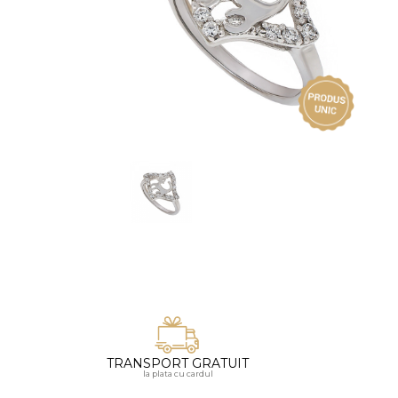
Vezi toate bijuteriile pentru femei
Inele
PIAT
Bratari
Cu 
Coliere
Dia
Lanturi
Pandantive
Accesorii
BIJUTERII COPII
Vezi toate
Inele
Cercei
Bratari
Coliere
TRANSPORT GRATUIT
Lanturi
la plata cu cardul
Pandantive