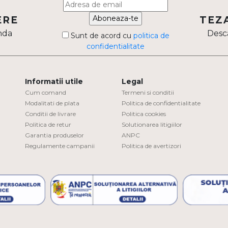
Aboneaza-te
ERE
TEZ
nda
Desca
Sunt de acord cu
politica de
confidentialitate
Informatii utile
Legal
Cum comand
Termeni si conditii
Modalitati de plata
Politica de confidentialitate
Conditii de livrare
Politica cookies
Politica de retur
Solutionarea litigiilor
Garantia produselor
ANPC
Regulamente campanii
Politica de avertizori