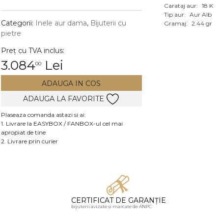
Carataj aur:
18 K
Vezi toate bijuteriile c
Tip aur:
Aur Alb
RA
Categorii:
Inele aur dama
,
Bijuterii cu
Gramaj:
2.44 gr
pietre
pietre
Preț cu TVA inclus:
mante
3.084
Lei
00
ADAUGA IN COS
ADAUGA LA FAVORITE
Plaseaza comanda astazi si ai:
1. Livrare la EASYBOX / FANBOX-ul cel mai
apropiat de tine
2. Livrare prin curier
CERTIFICAT DE GARANȚIE
bijuterii avizate și marcate de ANPC