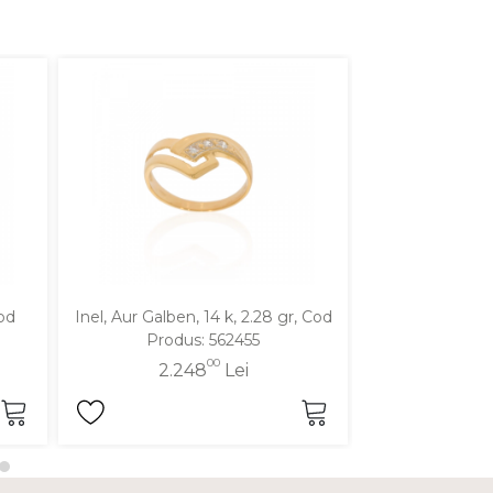
Cod
Inel, Aur Galben, 14 k, 2.28 gr, Cod
Inel, Aur Alb, 
Produs: 562455
Produ
00
2.248
Lei
3.4