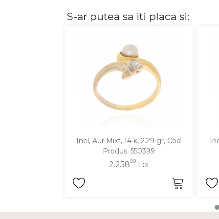
S-ar putea sa iti placa si:
DIAMANTE
Vezi toate
Inele
Cercei
Bratari
Coliere
Lanturi
Pandantive
Accesorii
Inel, Aur Mixt, 14 k, 2.29 gr, Cod
Ine
Produs: 550399
TIP METAL
00
2.258
Lei
Aur galben
Aur alb
Aur roz