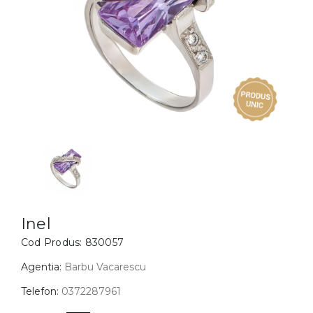
Inele
PIAT
Bratari
Cu 
Coliere
Dia
Lanturi
Pandantive
Accesorii
BIJUTERII COPII
Vezi toate
Inele
Cercei
Inel
Cod Produs:
830057
Bratari
Coliere
Agentia:
Barbu Vacarescu
Lanturi
Telefon:
0372287961
Pandantive