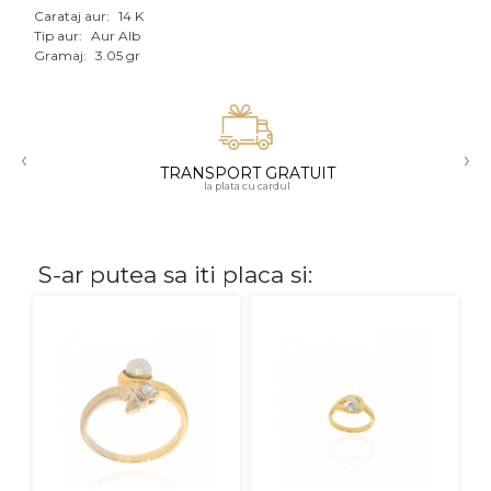
Carataj aur:
14 K
Aur mixt
Tip aur:
Aur Alb
Gramaj:
3.05 gr
CARATAJ
14K
‹
›
18K
TRANSPORT GRATUIT
la plata cu cardul
22K
PIATRA
S-ar putea sa iti placa si:
Fara pietre
Cu pietre
Diamante