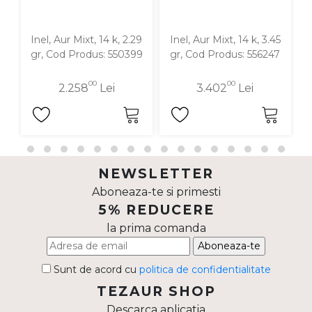
Inel, Aur Mixt, 14 k, 2.29
Inel, Aur Mixt, 14 k, 3.45
I
gr, Cod Produs: 550399
gr, Cod Produs: 556247
00
00
2.258
Lei
3.402
Lei
NEWSLETTER
Aboneaza-te si primesti
5% REDUCERE
la prima comanda
Aboneaza-te
Sunt de acord cu
politica de confidentialitate
TEZAUR SHOP
Descarca aplicatia