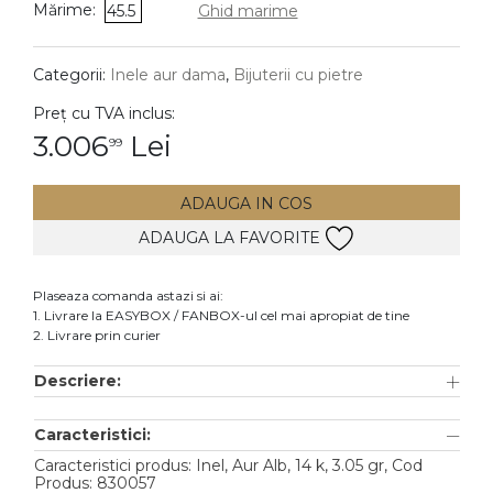
Mărime:
45.5
Ghid marime
DIAMANTE
Vezi toate
Categorii:
Inele aur dama
,
Bijuterii cu pietre
Inele
Preț cu TVA inclus:
Cercei
3.006
Lei
99
Bratari
ADAUGA IN COS
Coliere
ADAUGA LA FAVORITE
Lanturi
Pandantive
Plaseaza comanda astazi si ai:
Accesorii
1. Livrare la EASYBOX / FANBOX-ul cel mai apropiat de tine
2. Livrare prin curier
TIP METAL
Descriere:
Aur galben
Caracteristici:
Aur alb
Caracteristici produs: Inel, Aur Alb, 14 k, 3.05 gr, Cod
Aur roz
Produs: 830057