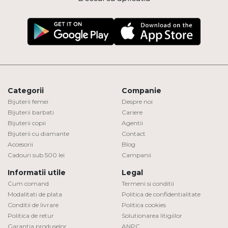
Categorii
Companie
Bijuterii femei
Despre noi
Bijuterii barbati
Cariere
Bijuterii copii
Agentii
Bijuterii cu diamante
Contact
Accesorii
Blog
Cadouri sub 500 lei
Campanii
Informatii utile
Legal
Cum comand
Termeni si conditii
Modalitati de plata
Politica de confidentialitate
Conditii de livrare
Politica cookies
Politica de retur
Solutionarea litigiilor
Garantia produselor
ANPC