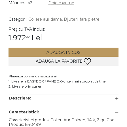
Mărime:
42
Ghid marime
DIAMANTE
Vezi toate
Categorii:
Coliere aur dama
,
Bijuterii fara pietre
Inele
Preț cu TVA inclus:
Cercei
1.972
Lei
00
Bratari
ADAUGA IN COS
Coliere
ADAUGA LA FAVORITE
Lanturi
Pandantive
Plaseaza comanda astazi si ai:
Accesorii
1. Livrare la EASYBOX / FANBOX-ul cel mai apropiat de tine
2. Livrare prin curier
TIP METAL
Descriere:
Aur galben
Caracteristici:
Aur alb
Caracteristici produs: Colier, Aur Galben, 14 k, 2 gr, Cod
Aur roz
Produs: 840499