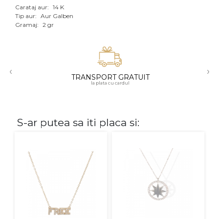
Carataj aur:
14 K
Aur mixt
Tip aur:
Aur Galben
Gramaj:
2 gr
CARATAJ
14K
‹
›
18K
TRANSPORT GRATUIT
la plata cu cardul
22K
PIATRA
S-ar putea sa iti placa si:
Fara pietre
Cu pietre
Diamante