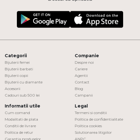
Categorii
Companie
Bijuterii femei
Despre noi
Bijuterii barbati
Cariere
Bijuterii copii
Agentii
Bijuterii cu diamante
Contact
Accesorii
Blog
Cadouri sub 500 lei
Campanii
Informatii utile
Legal
Cum comand
Termeni si conditii
Modalitati de plata
Politica de confidentialitate
Conditii de livrare
Politica cookies
Politica de retur
Solutionarea litigiilor
Garantia produselor
ANPC